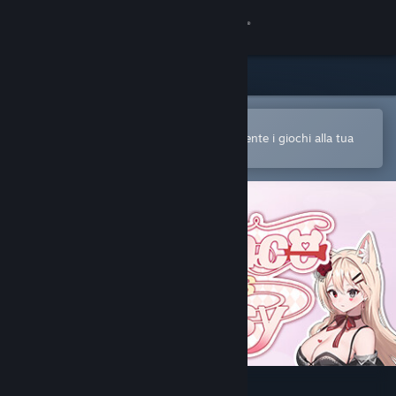
Accedi
Negozio
Comunità
Apri nell'app mobile di Steam
Per acquistare o aggiungere facilmente i giochi alla tua
Lista dei desideri
Informazioni
Assistenza
Cambia la lingua
Ottieni l'app mobile di Steam
Visualizza il sito web per desktop
Jooin's Romance Fantasy