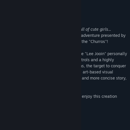
Genere:
Indie
,
GDR
Data di rilascio:
13 feb 2024
Game Description
In my next life, I want to live in a world full of cute girls...
Welcome to the chaotic romance fantasy adventure presented by
virtual streamer "Lee Jooin" and his fans, the "Churros"!
This game is an RPG Maker creation where "Lee Jooin" personally
crafted the scenario, featuring simple controls and a highly
immersive story. Unlike typical dating sims, the target to conquer
is only one. Additionally, resembling pixel art-based visual
novels, the game stands out with a faster and more concise story,
along with plans for full dubbing.
Create a game dedicated to the fans, and enjoy this creation
made to leave memories with them!
Game Features