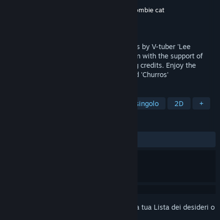
Sviluppatore
Lee Jooin
,
V-LUP Supporter
,
Zombie cat
Editore
V-LUP
Rilasciato
13 feb 2024
It's a two-person production game for fans by V-tuber 'Lee
Jooin'.The development of the game began with the support of
many 'Churros(fans)' written in the ending credits. Enjoy the
romance fantasy stories of 'Lee Jooin' and 'Churros'
ETICHETTE
GDR
Racconti visivi
Giocatore singolo
2D
+
RECENSIONI
DI SEMPRE:
Positive
(100% di 12)
Accedi
per aggiungere questo articolo alla tua Lista dei desideri o
per ignorarlo.