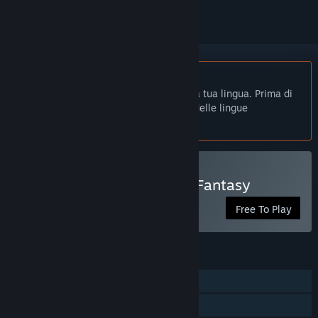
Non disponibile in Italiano
Questo prodotto non è disponibile nella tua lingua. Prima di
effettuare l'acquisto, controlla la lista delle lingue
disponibili.
Gioca a Jooin's Romance Fantasy
Free To Play
FUNZIONALITÀ
Giocatore singolo
Condivisione familiare