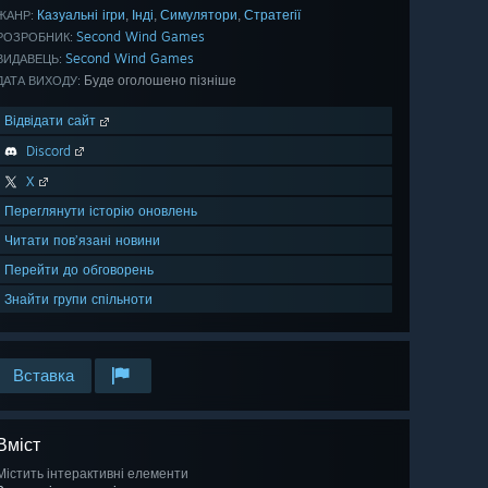
Казуальні ігри
Інді
Симулятори
Стратегії
,
,
,
ЖАНР:
Second Wind Games
РОЗРОБНИК:
Second Wind Games
ВИДАВЕЦЬ:
Буде оголошено пізніше
ДАТА ВИХОДУ:
Відвідати сайт
Discord
X
Переглянути історію оновлень
Читати пов’язані новини
Перейти до обговорень
Знайти групи спільноти
Вставка
Вміст
Містить інтерактивні елементи