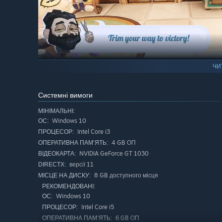
ЧИ
Teamwork Makes the Dream Work
Success in Barber Party relies on your ability to work toge
Системні вимоги
wash, and dry hair with maximum efficiency. The faster y
things can get wild, and you'll need to strategize to kee
МІНІМАЛЬНІ:
characters and color variations. Style your team with uni
Windows 10
ОС:
become the ultimate barber crew.
Intel Core i3
ПРОЦЕСОР:
4 GB ОП
ОПЕРАТИВНА ПАМ’ЯТЬ:
NVIDIA GeForce GT 1030
ВІДЕОКАРТА:
версії 11
DIRECTX:
8 GB доступного місця
МІСЦЕ НА ДИСКУ:
РЕКОМЕНДОВАНІ:
Windows 10
ОС:
Intel Core i5
ПРОЦЕСОР:
6 GB ОП
ОПЕРАТИВНА ПАМ’ЯТЬ: