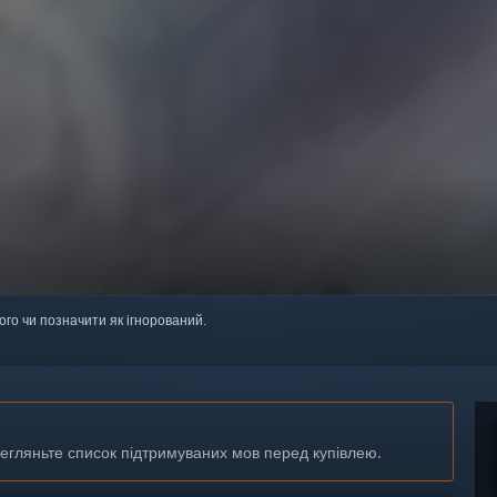
ого чи позначити як ігнорований.
регляньте список підтримуваних мов перед купівлею.