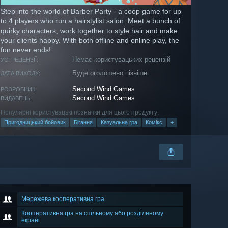
Step into the world of Barber Party - a coop game for up
to 4 players who run a hairstylist salon. Meet a bunch of
quirky characters, work together to style hair and make
your clients happy. With both offline and online play, the
fun never ends!
Немає користувацьких рецензій
УСІ РЕЦЕНЗІЇ:
Буде оголошено пізніше
ДАТА ВИХОДУ:
Second Wind Games
РОЗРОБНИК:
Second Wind Games
ВИДАВЕЦЬ:
Популярні користувацькі позначки для цього продукту:
Пригодницький бойовик
Бігання
Казуальна гра
Комікс
+
Мережева кооперативна гра
Кооперативна гра на спільному або розділеному
екрані