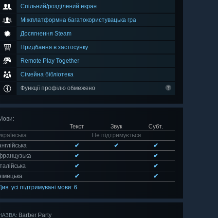
Спільний/розділений екран
Міжплатформна багатокористувацька гра
Досягнення Steam
Придбання в застосунку
Remote Play Together
Сімейна бібліотека
Функції профілю обмежено
Мови
:
Текст
Звук
Субт.
українська
Не підтримується
англійська
✔
✔
✔
французька
✔
✔
італійська
✔
✔
німецька
✔
✔
Див. усі підтримувані мови: 6
Barber Party
НАЗВА: