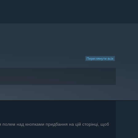
Переглянути всіх
я полем над кнопками придбання на цій сторінці, щоб