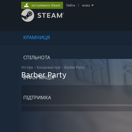
Інсталювати Steam
Увійти
|
мова
КРАМНИЦЯ
СПІЛЬНОТА
Усі ігри
>
Казуальні ігри
>
Barber Party
Barber Party
ІНФОРМАЦІЯ
ПІДТРИМКА