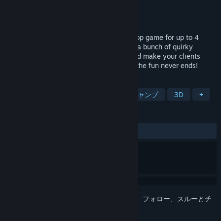
開発元
Second Wind Games
パブリッシャー
Second Wind Games
リリース日
発表予定
Step into the world of Barber Party - a coop game for up to 4
players who run a hairstylist salon. Meet a bunch of quirky
characters, work together to style hair and make your clients
happy. With both offline and online play, the fun never ends!
タグ
アクションアドベンチャー
ラン＆ジャンプ
3D
+
レビュー
ユーザーレビューはありません
このアイテムをウィッシュリストへの追加、フォロー、スルーとチ
ェックするには、
サインイン
してください。