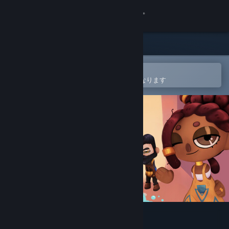
サインイン
ストア
コミュニティ
Steamモバイルアプリで開く
ウィッシュリストへの追加が簡単になります
詳細
サポート
言語を変更
Steamモバイルアプリを入手
デスクトップウェブサイトを表示
Barber Party