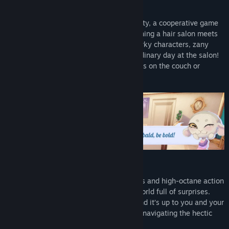
ー
Welcome to the World of Barber Party
リリース日:
発表予定
Step into the bustling chaos of Barber Party, a cooperative game
for up to 4 players where the thrill of running a hair salon meets
the excitement of a party game. With quirky characters, zany
challenges, and endless fun, this is no ordinary day at the salon!
Whether you're playing offline with friends on the couch or
teaming up online, the fun never stops.
Crazy, Cozy, and Full of Chaos
Get ready for a unique blend of cozy vibes and high-octane action
as you take on the role of a barber in a world full of surprises.
Your salon is full of demanding clients, and it’s up to you and your
friends to keep them looking sharp while navigating the hectic
pace of the game.