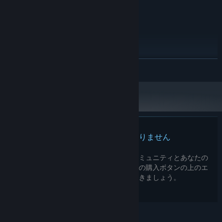
推奨:
Windows 10
OS:
Intel Core i5
プロセッサー:
Arcade-Style Mayhem
6 GB RAM
メモリー:
Race against the clock in this fast-paced, arcade-style game.
NVIDIA GeForce GTX 1060 3GB
グラフィック:
Each round challenges you to manage your tools and customers
Version 11
DIRECTX:
続きを読む
under intense time limits. Can you handle the pressure and keep
8 GB の空き容量
ストレージ:
the salon running smoothly? Master a variety of fun and easy-to-
learn Quick-Time Events (QTE) as you style your clients' hair to
perfection. Whether it’s a snip here or a blow-dry there, every
action counts in delivering top-notch service.
No Running with Scissors!
この製品のレビューはありません
In the world of Barber Party, there’s no time for safety rules – just
throw those scissors! It’s faster and way more fun. Are you ready
この製品の自分のレビューを書いて、コミュニティとあなたの
to join the madness and prove your skills in the most stylish party
経験を共有してみましょう。このページの購入ボタンの上のエ
game ever?
リアを使用して、レビューを書きましょう。