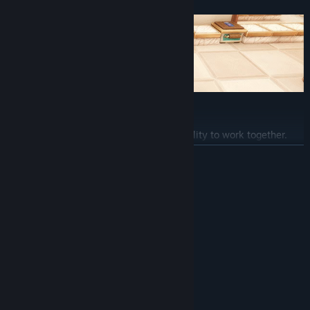
Teamwork Makes the Dream Work
Success in Barber Party relies on your ability to work together.
Collaborate with up to 3 other players to style, cut, wash, and dry
続きを読む
hair with maximum efficiency. The faster you work, the happier
your clients will be. But watch out – things can get wild, and
you'll need to strategize to keep up with the rush! Complete
システム要件
challenges to unlock a host of new characters and color
最低:
variations. Style your team with unique looks and show off your
Windows 10
OS:
flair as you climb the ranks to become the ultimate barber crew.
Intel Core i3
プロセッサー:
4 GB RAM
メモリー:
NVIDIA GeForce GT 1030
グラフィック:
Version 11
DIRECTX:
8 GB の空き容量
ストレージ: