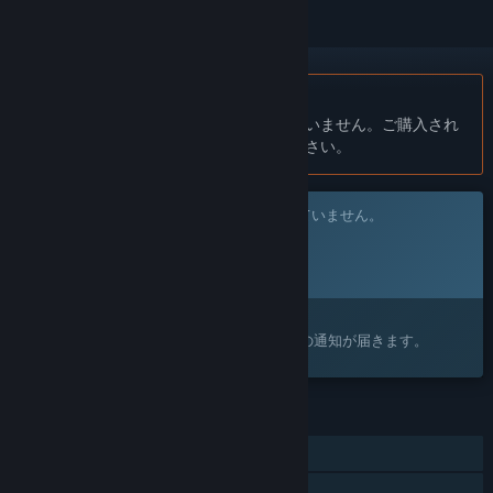
日本語 はサポートされていません
この製品はあなたの言語をサポートしていません。ご購入され
る前に、対応言語のリストをご確認ください。
このゲームはまだSteam上でリリースされていません。
リリース予定日:
発表予定
興味がありますか？
ウィッシュリストに追加すると、リリースの通知が届きます。
機能
オンライン協力プレイ
共有／分割画面での協力プレイ