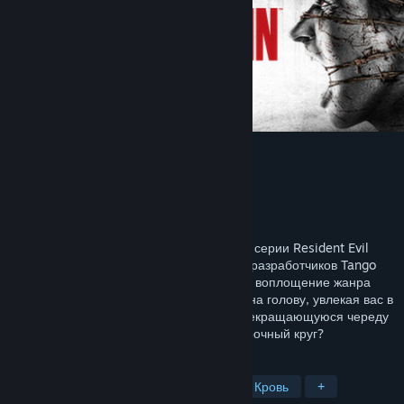
The Evil Within
Разработчик
Tango Gameworks
Издатель
Bethesda Softworks
Дата выпуска
13 окт. 2014 г.
Новый проект от создателя легендарной серии Resident Evil
Синдзи Миками и талантливой команды разработчиков Tango
Gameworks, The Evil Within - настоящее воплощение жанра
Survival Horror. Мир перевернется с ног на голову, увлекая вас в
коварное хитросплетение интриг и непрекращающуюся череду
кошмаров. Сможете ли вы разорвать порочный круг?
ПО МЕТКАМ
Хоррор
Хоррор на выживание
Кровь
+