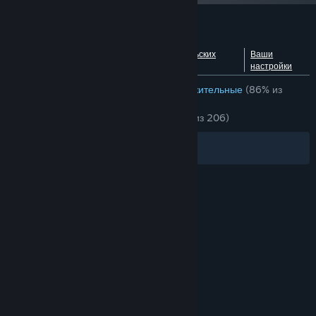
Обзоры пользователей: The Evil Within
Посмотреть разбивку по
О пользовательских
Ваши
языкам
обзорах
настройки
ОБЗОРЫ (РУССКИЙ ЯЗЫК)
Очень положительные
(86% из
2,805)
НЕДАВНО:
Очень положительные
(89% из 206)
Фильтры
Ваши языки