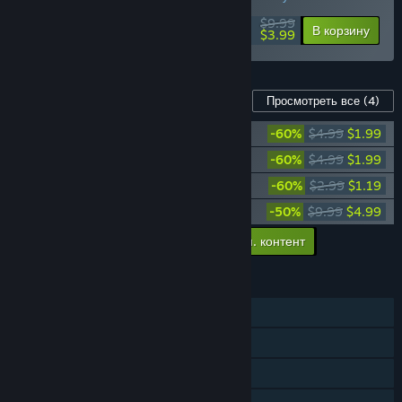
$9.99
-60%
В корзину
$3.99
Контент для этой игры
Просмотреть все
(4)
The Evil Within: The Assignment
-60%
$4.99
$1.99
The Evil Within - The Consequence
-60%
$4.99
$1.99
The Evil Within: The Executioner
-60%
$2.99
$1.19
The Evil Within - Soundtrack
-50%
$9.99
$4.99
Добавить в корзину весь доп. контент
$10.16
ФУНКЦИИ
Для одного игрока
Достижения Steam
Коллекционные карточки Steam