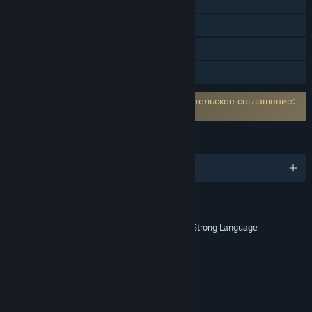
Скрытые субтитры
Steam Cloud
Remote Play на телевизоре
Семейный доступ
Требуется принять стороннее пользовательское соглашение:
The Evil Within EULA 1
ЯЗЫКИ
русский и ещё 6
ОЦЕНКИ
Blood and Gore, Intense Violence, Strong Language
Возрастной рейтинг: ESRB