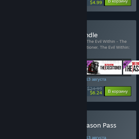
-75%
В корзину
$4.99
Купить The Evil Within Bundle
Включенные товары (4):
The Evil Within
,
The Evil Within - The
Consequence
,
The Evil Within: The Executioner
,
The Evil Within:
The Assignment
АКЦИЯ НА ВЫХОДНЫХ! Заканчивается 13 августа
$24.99
-75%
Подробнее
В корзину
$6.24
Купить The Evil Within: Season Pass
More information
HERE
АКЦИЯ НА ВЫХОДНЫХ! Заканчивается 13 августа