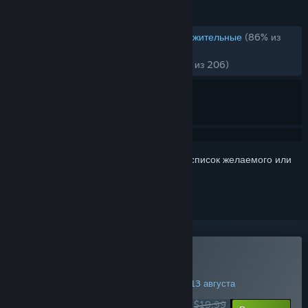
ОБЗОРЫ
ОБЗОРЫ (РУССКИЙ ЯЗЫК)
Очень положительные
(86% из
2,805)
НЕДАВНО:
Очень положительные
(89% из 206)
Войдите
, чтобы добавить этот продукт в список желаемого или
скрыть его
Купить The Evil Within
АКЦИЯ НА ВЫХОДНЫХ! Заканчивается 13 августа
$19.99