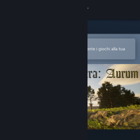
Accedi
Negozio
Comunità
Apri nell'app mobile di Steam
Per acquistare o aggiungere facilmente i giochi alla tua
Lista dei desideri
Informazioni
Assistenza
Cambia la lingua
Ottieni l'app mobile di Steam
Visualizza il sito web per desktop
Statera: Aurum