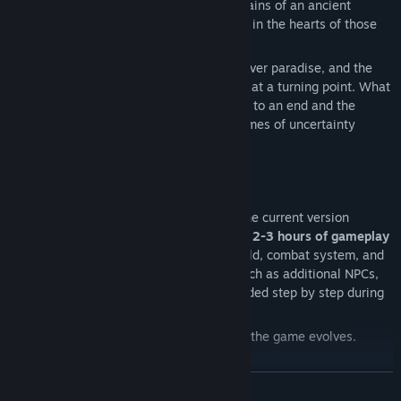
And what secrets did the mysterious remains of an ancient
culture hold, buried deep in the earth and in the hearts of those
who inhabited the island?
Unanswered questions hung like clouds over paradise, and the
fate of the island of Miralis seemed to be at a turning point. What
would happen when the golden age came to an end and the
island had to face its true trials? These times of uncertainty
would shape the fate of Miralis forever.
Early Access Note
This game is currently in
Early Access
. The current version
includes the prologue with approximately
2-3 hours of gameplay
and gives you a first glimpse into the world, combat system, and
quests of Miralis. Much of the content, such as additional NPCs,
enemies, quests, and systems, will be added step by step during
development.
Your feedback plays a crucial role in how the game evolves.
CONTINUA
Features in Early Access (currently available)