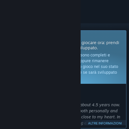
per ignorarlo.
Gioco in accesso anticipato
Ottieni l'accesso immediato e inizia a giocare ora: prendi
parte a questo gioco mentre viene sviluppato.
Nota:
i giochi in accesso anticipato non sono completi e
potrebbero subire modifiche in futuro, oppure rimanere
incompleti. Se non vuoi giocare a questo gioco nel suo stato
attuale, ti conviene aspettare per vedere se sarà sviluppato
ulteriormente.
Altre informazioni
COSA DICONO GLI SVILUPPATORI:
Perché l'accesso anticipato?
“I have been working on this game for about 4.5 years now.
A lot has happened during this time – both personally and
financially – but the project is still very close to my heart. In
order to create the best possible gaming experience, I really
ALTRE INFORMAZIONI
need feedback from the community. I want to know whether