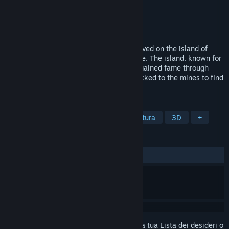
Sviluppatore
jst.games
Editore
jst.games
Rilasciato
25 set 2025
In a time of peace and prosperity, life thrived on the island of
Miralis and the port city of the same name. The island, known for
its flourishing gold veins and fertile soil, gained fame through
trade and the eager gold seekers who flocked to the mines to find
their fortune.
ETICHETTE
Accesso anticipato
GDR
Avventura
3D
+
RECENSIONI
DI SEMPRE:
3 recensioni degli utenti
()
Accedi
per aggiungere questo articolo alla tua Lista dei desideri o