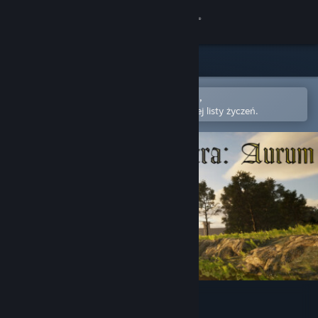
Zaloguj się
Sklep
Społeczność
Otwórz w aplikacji mobilnej Steam,
aby łatwo kupić lub dodać do swojej listy życzeń.
Informacje
Wsparcie
Zmień język
Pobierz aplikację mobilną Steam
Wersja przeglądarkowa
Statera: Aurum