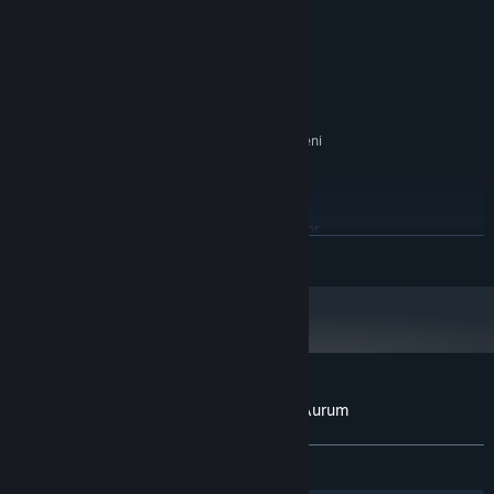
potrzeb.
Windows® 10 64 Bit
SYSTEM OPERACYJNY:
AMD Ryzen 2600
PROCESOR:
8 GB RAM
PAMIĘĆ:
RX 580 4 GB
KARTA GRAFICZNA:
Wersja 11
DIRECTX:
27 GB dostępnej przestrzeni
MIEJSCE NA DYSKU:
KONFIGURACJA ZALECANA:
Wymaga 64-bitowego procesora i systemu
operacyjnego
Windows® 10 64 Bit or
SYSTEM OPERACYJNY:
ROZWIŃ
higher
AMD Ryzen 2600 or higher
PROCESOR:
16 GB RAM
PAMIĘĆ:
RX 580 8 GB or higher
KARTA GRAFICZNA:
Wersja 12
DIRECTX:
27 GB dostępnej przestrzeni
MIEJSCE NA DYSKU:
Recenzje klientów dla produktu Statera: Aurum
O recenzjach użytkowników
Twoje preferencje
W OGÓLE:
Recenzje użytkowników: 3
()