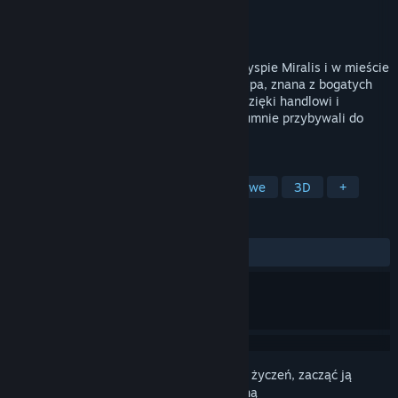
Producent
jst.games
Wydawca
jst.games
Wydano
25 września 2025
W czasach pokoju i dobrobytu życie na wyspie Miralis i w mieście
portowym o tej samej nazwie kwitło. Wyspa, znana z bogatych
złóż złota i żyznych gleb, zyskała sławę dzięki handlowi i
gorliwym poszukiwaczom złota, którzy tłumnie przybywali do
kopalń, aby spróbować szczęścia.
TAGI
Wczesny dostęp
RPG
Przygodowe
3D
+
RECENZJE
W OGÓLE:
Recenzje użytkowników: 3
()
Zaloguj się
, aby dodać tę pozycję do listy życzeń, zacząć ją
obserwować lub oznaczyć jako ignorowaną