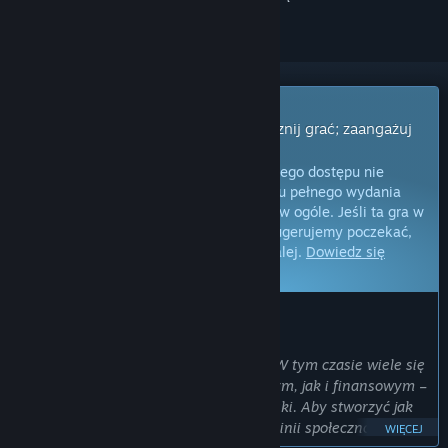
Gra z wczesnym dostępem
Uzyskaj natychmiastowy dostęp i zacznij grać; zaangażuj
się w powstawanie gry.
Uwaga:
gry oferowane w formie wczesnego dostępu nie
zostały jeszcze ukończone i do momentu pełnego wydania
mogą ulec zmianom lub nie zmienić się w ogóle. Jeśli ta gra w
jej obecnym stanie nie interesuje cię, sugerujemy poczekać,
by zobaczyć, czy prace nad nią pójdą dalej.
Dowiedz się
więcej.
OD TWÓRCÓW:
Dlaczego wczesny dostęp?
„Pracuję nad tą grą od około 4,5 roku. W tym czasie wiele się
wydarzyło – zarówno w życiu prywatnym, jak i finansowym –
ale projekt ten nadal jest mi bardzo bliski. Aby stworzyć jak
najlepsze wrażenia z gry, potrzebuję opinii społeczności.
WIĘCEJ