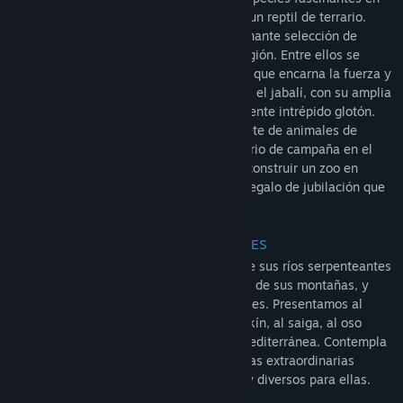
tus zoos, con siete especies de hábitat y un reptil de terrario.
Conoce en primera persona una impresionante selección de
animales oriundos de esta majestuosa región. Entre ellos se
encuentra el espléndido bisonte europeo, que encarna la fuerza y
la resistencia de la naturaleza de Eurasia; el jabalí, con su amplia
cabeza y cortos colmillos, y el increíblemente intrépido glotón.
Junto a estos insólitos añadidos, el paquete de animales de
Eurasia también incluye un nuevo escenario de campaña en el
que los jugadores tendrán que diseñar y construir un zoo en
secreto para sorprender a Nancy con un regalo de jubilación que
atesorará para siempre.
OCHO NUEVOS E INCREÍBLES ANIMALES
Admira las dimensiones de Eurasia, desde sus ríos serpenteantes
y sus espesos bosques hasta las cumbres de sus montañas, y
descubre ocho nuevos e increíbles animales. Presentamos al
bisonte europeo, al jabalí, al glotón, al takín, al saiga, al oso
perezoso, al cisne vulgar y a la tortuga mediterránea. Contempla
cómo tus visitantes se maravillan con estas extraordinarias
incorporaciones y crea hábitats abiertos y diversos para ellas.