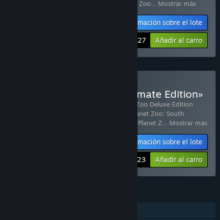
Pack
,
Planet Zoo: Africa Pack
,
Planet Zoo: Zoo
…
Mostrar más
Información sobre el lote
-11%
$102.27
Añadir al carro
Comprar «Planet Zoo: Ultimate Edition»
Incluye 22 artículo(s):
Planet Zoo
,
Planet Zoo Deluxe Edition
Upgrade Pack
,
Planet Zoo: Arctic Pack
,
Planet Zoo: South
America Pack
,
Planet Zoo: Australia Pack
,
Planet Z
…
Mostrar más
Información sobre el lote
-15%
$218.23
Añadir al carro
CARACTERÍSTICAS
Un jugador