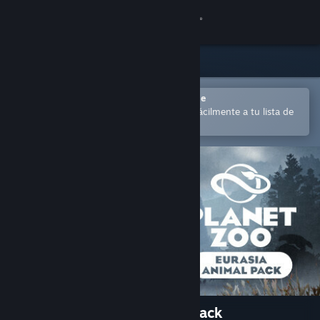
Iniciar sesión
Tienda
Comunidad
Abrir en la aplicación Steam Mobile
para comprar o añadir contenido fácilmente a tu lista de
deseados
Acerca de
Soporte
Cambiar idioma
Descargar Steam Mobile
Ver versión clásica
Planet Zoo: Eurasia Animal Pack