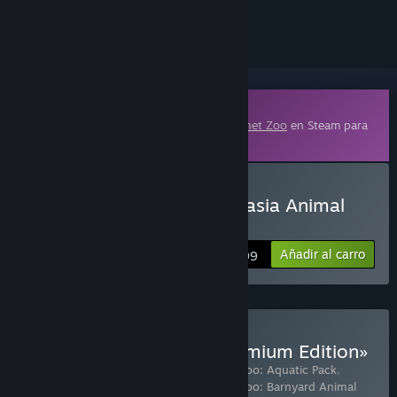
seguirlo o marcarlo como ignorado.
Contenido descargable
Este contenido requiere el juego base
Planet Zoo
en Steam para
poder jugar.
Comprar «Planet Zoo: Eurasia Animal
Pack»
Añadir al carro
$9.99
Comprar «Planet Zoo: Premium Edition»
Incluye 8 artículo(s):
Planet Zoo
,
Planet Zoo: Aquatic Pack
,
Planet Zoo: Eurasia Animal Pack
,
Planet Zoo: Barnyard Animal