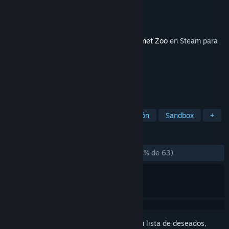
Desarrollador
Frontier Developments
Editor
Frontier Developments
Lanzado el
13 DIC 2023
Este contenido requiere el juego base
Planet Zoo
en Steam para
poder jugar.
ETIQUETAS
Simulación
Gestión
Construcción
Sandbox
+
RESEÑAS
DESDE EL PRINCIPIO:
Muy positivas
(82 % de 63)
Inicia sesión
para añadir este artículo a tu lista de deseados,