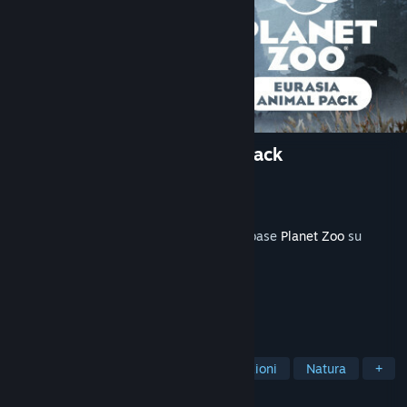
Planet Zoo: Eurasia Animal Pack
Sviluppatore
Frontier Developments
Editore
Frontier Developments
Rilasciato
13 dic 2023
Questo contenuto necessita del gioco di base
Planet Zoo
su
Steam per funzionare.
ETICHETTE
Simulazione
Gestionali
Costruzioni
Natura
+
RECENSIONI