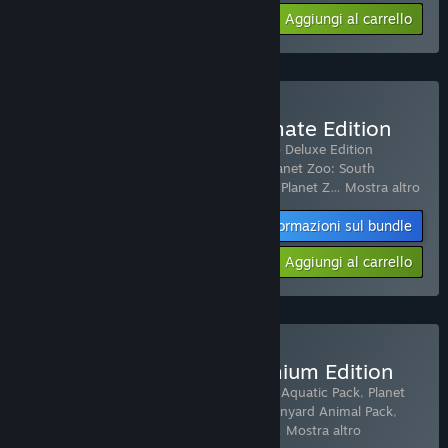
Aggiungi al carrello
$9.99
Acquista Planet Zoo: Ultimate Edition
Include 22 articoli:
Planet Zoo
,
Planet Zoo Deluxe Edition
Upgrade Pack
,
Planet Zoo: Arctic Pack
,
Planet Zoo: South
America Pack
,
Planet Zoo: Australia Pack
,
Planet Z
…
Mostra altro
Informazioni sul bundle
-70%
$77.10
Aggiungi al carrello
Acquista Planet Zoo: Premium Edition
Include 8 articoli:
Planet Zoo
,
Planet Zoo: Aquatic Pack
,
Planet
Zoo: Eurasia Animal Pack
,
Planet Zoo: Barnyard Animal Pack
,
Planet Zoo: Africa Pack
,
Planet Zoo: Zoo
…
Mostra altro