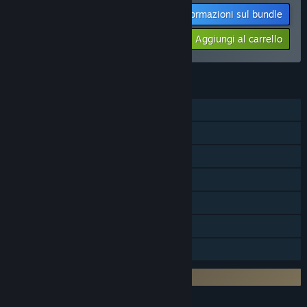
Informazioni sul bundle
-11%
$102.27
Aggiungi al carrello
FUNZIONALITÀ
Giocatore singolo
Contenuti scaricabili
Achievement di Steam
Carte collezionabili di Steam
Workshop di Steam
Steam Cloud
Condivisione familiare
DRM di terze parti: Denuvo Anti-tamper