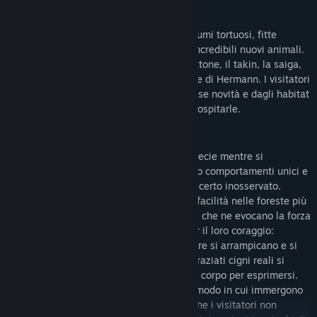
OTTO NUOVI E INCREDIBILI ANIMALI
Ammirate la grandezza dell'Eurasia, tra fiumi tortuosi, fitte
foreste e vette montane, e scoprite otto incredibili nuovi animali.
Vi presentiamo il bisonte europeo, il ghiottone, il takin, la saiga,
l'orso labiato, il cigno reale e la testuggine di Hermann. I visitatori
rimarranno estasiati da queste meravigliose novità e dagli habitat
ampi e diversificati che avrete creato per ospitarle.
NUOVE ANIMAZIONI
I visitatori potranno ammirare le nuove specie mentre si
ambientano nei loro habitat e manifestano comportamenti unici e
affascinanti.Il bisonte europeo non passa certo inosservato.
Questo imponente animale si muove con facilità nelle foreste più
fitte e nella neve alta, con poderosi passi, che ne evocano la forza
e la resilienza. I ghiottoni sono famosi per il loro coraggio:
osservate questi piccoli avventurieri mentre si arrampicano e si
riposano sui rami del loro habitat. Gli aggraziati cigni reali si
affidano esclusivamente al linguaggio del corpo per esprimersi.
Con la loro imponente apertura alare e il modo in cui immergono
la testa nell'acqua, sono uno spettacolo che i visitatori non