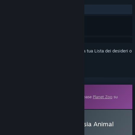
DI SEMPRE:
Molto positive
(82% di 63)
Accedi
per aggiungere questo articolo alla tua Lista dei desideri o
per ignorarlo.
Contenuti scaricabili
Questo contenuto necessita del gioco di base
Planet Zoo
su
Steam per funzionare.
Acquista Planet Zoo: Eurasia Animal
Pack