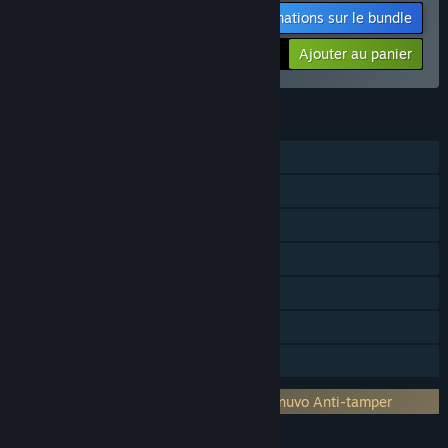
Informations sur le bundle
-11%
$102.27
Ajouter au panier
FONCTIONNALITÉS
Solo
Contenu téléchargeable
Succès Steam
Cartes à échanger Steam
Workshop Steam
Steam Cloud
Partage familial
Gestion des droits numériques tiers : Denuvo Anti-tamper
LANGUES