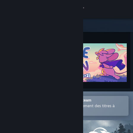
Se connecter
Magasin
Communauté
À propos
Support
Changer la langue
Ouvrir dans l'application mobile Steam
Télécharger l'application mobile Steam
Permet d'acheter ou d'ajouter facilement des titres à
votre liste de souhaits.
Voir version ordi. du site