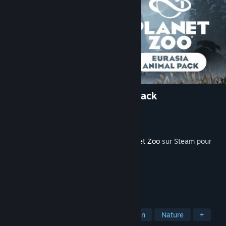
Planet Zoo: Eurasia Animal Pack
Développement
Frontier Developments
Édition
Frontier Developments
Sorti le
13 déc. 2023
Ce contenu nécessite le jeu de base
Planet Zoo
sur Steam pour
fonctionner.
TAGS
Simulation
Gestion
Construction
Nature
+