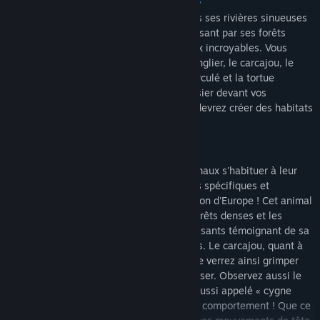
8 NOUVEAUX ANIMAUX INCROYABLES
Appréciez l'immensité de l'Eurasie, depuis ses rivières sinueuses
jusqu'à ses sommets montagneux, en passant par ses forêts
denses, et découvrez 8 nouveaux animaux incroyables. Vous
accueillerez ainsi le bison d'Europe, le sanglier, le carcajou, le
takin, le saïga, l'ours lippu, le cygne tuberculé et la tortue
d'Hermann. Regardez vos visiteurs s'extasier devant vos
merveilleux protégés pour lesquels vous devrez créer des habitats
ouverts et variés.
DES ANIMATIONS INÉDITES
Les visiteurs apprécieront de voir les animaux s'habituer à leur
habitat, chacun ayant des comportements spécifiques et
étonnants.Difficile de rater le superbe bison d'Europe ! Cet animal
énorme se déplace facilement dans les forêts denses et les
grosses épaisseurs de neige, ses pas puissants témoignant de sa
force et de sa résilience impressionnantes. Le carcajou, quant à
lui, est réputé pour son intrépidité. Vous le verrez ainsi grimper
aux branches de son habitat pour s'y reposer. Observez aussi le
gracieux cygne tuberculé. Bien qu'il soit aussi appelé « cygne
muet », il n'est pas aussi discret dans son comportement ! Que ce