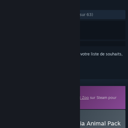
ÉVALUATIONS
DEPUIS LE DÉBUT :
très positives
(82 % sur 63)
Connectez-vous
pour ajouter cet article à votre liste de souhaits,
le suivre ou l'ignorer
Contenu téléchargeable
Ce contenu nécessite le jeu de base
Planet Zoo
sur Steam pour
fonctionner.
Acheter Planet Zoo: Eurasia Animal Pack