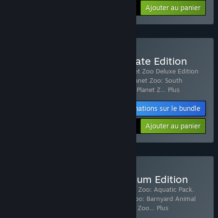
Ajouter au panier
$9.99
Acheter Planet Zoo: Ultimate Edition
Comprend 22 article(s) :
Planet Zoo
,
Planet Zoo Deluxe Edition
Upgrade Pack
,
Planet Zoo: Arctic Pack
,
Planet Zoo: South
America Pack
,
Planet Zoo: Australia Pack
,
Planet Z
…
Plus
Informations sur le bundle
-70%
$77.10
Ajouter au panier
Acheter Planet Zoo: Premium Edition
Comprend 8 article(s) :
Planet Zoo
,
Planet Zoo: Aquatic Pack
,
Planet Zoo: Eurasia Animal Pack
,
Planet Zoo: Barnyard Animal
Pack
,
Planet Zoo: Africa Pack
,
Planet Zoo: Zoo
…
Plus