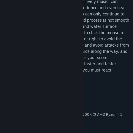
The overall aesthetic style, combined with lively music, can
provide players with a unique gaming experience and even heal
their souls. When disaster strikes, players can only continue to
climb up to save their lives, but the upward process is not smooth
sailing, with tree trunks covering the top and water surface
attacks below. At this point, players need to click the mouse to
control the cartoon character to move left or right to avoid the
tree trunk, in order to continue running up and avoid attacks from
the water below. There are gold coin rewards along the way, and
the more gold coins you receive, the higher your score.
The speed of escaping upwards is getting faster and faster.
Between higher scores and faster speed, you must react.
Do you want to give it a try?
ความต้องการระบบ
ขั้นต่ำ:
Windows® 10
ระบบปฏิบัติการ:
Intel® Core™ i3-6100 / Core™ i5-2500K 或 AMD Ryzen™ 3
โปรเซสเซอร์:
1200
แรม 1 GB
หน่วยความจำ:
พื้นที่ว่างที่พร้อมใช้งาน 1 GB