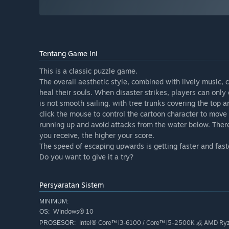
Tentang Game Ini
This is a classic puzzle game.
The overall aesthetic style, combined with lively music,
heal their souls. When disaster strikes, players can only 
is not smooth sailing, with tree trunks covering the top a
click the mouse to control the cartoon character to move le
running up and avoid attacks from the water below. Ther
you receive, the higher your score.
The speed of escaping upwards is getting faster and fast
Do you want to give it a try?
Persyaratan Sistem
MINIMUM:
Windows® 10
OS:
Intel® Core™ i3-6100 / Core™ i5-2500K 或 AMD Ry
PROSESOR: