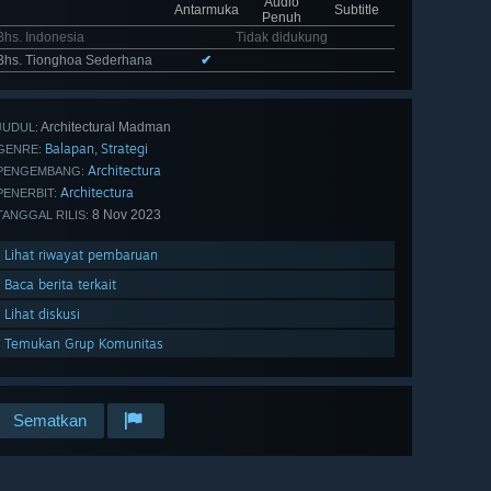
Audio
Antarmuka
Subtitle
Penuh
Bhs. Indonesia
Tidak didukung
Bhs. Tionghoa Sederhana
✔
Architectural Madman
JUDUL:
Balapan
Strategi
,
GENRE:
Architectura
PENGEMBANG:
Architectura
PENERBIT:
8 Nov 2023
TANGGAL RILIS:
Lihat riwayat pembaruan
Baca berita terkait
Lihat diskusi
Temukan Grup Komunitas
Sematkan