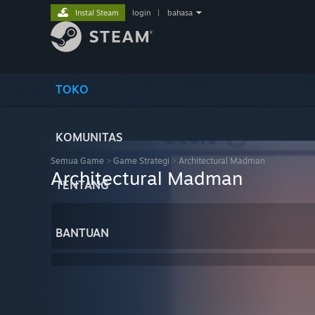
Instal Steam
login
|
bahasa
TOKO
KOMUNITAS
Semua Game
>
Game Strategi
>
Architectural Madman
Architectural Madman
TENTANG
BANTUAN