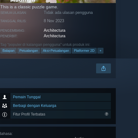
This is a classic puzzle game.
Tidak ada ulasan pengguna
SEMUA ULASAN:
8 Nov 2023
TANGGAL RILIS:
Architectura
PENGEMBANG:
Architectura
PENERBIT:
Tag "populer di kalangan pengguna" untuk produk ini:
Balapan
Petualangan
Aksi-Petualangan
Platformer 2D
+
Pemain Tunggal
Berbagi dengan Keluarga
Fitur Profil Terbatas
Bahasa
: