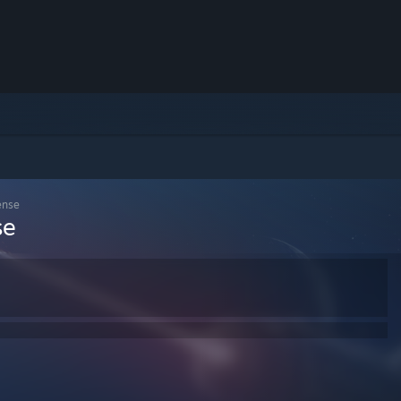
ense
se