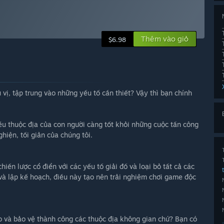
Thêm vào giỏ
$6.98
vị, tập trung vào những yếu tố cần thiết? Vậy thì bạn chính
ều thuộc địa của con người càng tốt khỏi những cuộc tấn công
ghiện, tối giản của chúng tôi.
ến lược cổ điển với các yếu tố giải đố và loại bỏ tất cả các
và lập kế hoạch, điều này tạo nên trải nghiệm chơi game độc ​​
o và bảo vệ thành công các thuộc địa không gian chứ? Bạn có