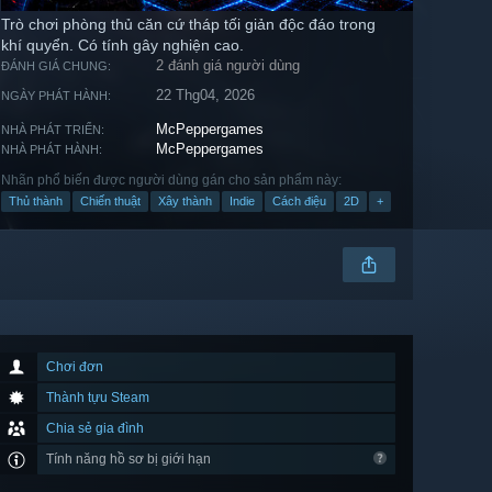
Trò chơi phòng thủ căn cứ tháp tối giản độc đáo trong
khí quyển. Có tính gây nghiện cao.
2 đánh giá người dùng
ĐÁNH GIÁ CHUNG:
22 Thg04, 2026
NGÀY PHÁT HÀNH:
McPeppergames
NHÀ PHÁT TRIỂN:
McPeppergames
NHÀ PHÁT HÀNH:
Nhãn phổ biến được người dùng gán cho sản phẩm này:
Thủ thành
Chiến thuật
Xây thành
Indie
Cách điệu
2D
+
Chơi đơn
Thành tựu Steam
Chia sẻ gia đình
Tính năng hồ sơ bị giới hạn