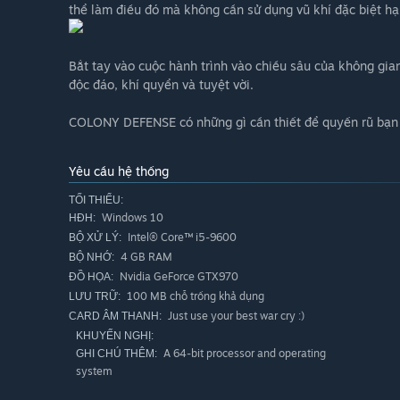
thể làm điều đó mà không cần sử dụng vũ khí đặc biệt h
Bắt tay vào cuộc hành trình vào chiều sâu của không gia
độc đáo, khí quyển và tuyệt vời.
COLONY DEFENSE có những gì cần thiết để quyến rũ bạn t
Yêu cầu hệ thống
TỐI THIỂU:
Windows 10
HĐH:
Intel® Core™ i5-9600
BỘ XỬ LÝ:
4 GB RAM
BỘ NHỚ:
Nvidia GeForce GTX970
ĐỒ HỌA:
100 MB chỗ trống khả dụng
LƯU TRỮ:
Just use your best war cry :)
CARD ÂM THANH:
KHUYẾN NGHỊ:
A 64-bit processor and operating
GHI CHÚ THÊM:
system