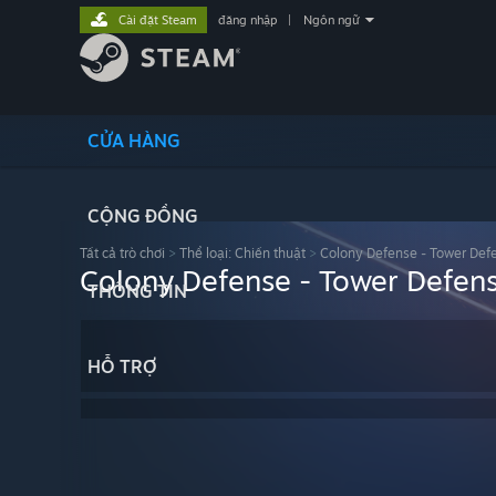
Cài đặt Steam
đăng nhập
|
Ngôn ngữ
CỬA HÀNG
CỘNG ĐỒNG
Tất cả trò chơi
>
Thể loại: Chiến thuật
>
Colony Defense - Tower Def
Colony Defense - Tower Defen
THÔNG TIN
HỖ TRỢ