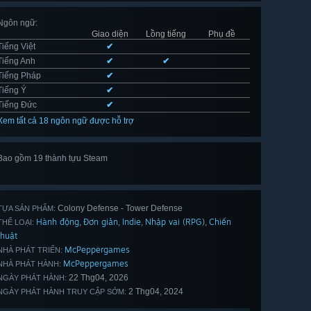
Ngôn ngữ
:
Giao diện
Lồng tiếng
Phụ đề
Tiếng Việt
✔
Tiếng Anh
✔
✔
Tiếng Pháp
✔
Tiếng Ý
✔
Tiếng Đức
✔
Xem tất cả 18 ngôn ngữ được hỗ trợ
Bao gồm 19 thành tựu Steam
Xem
hết 19
Colony Defense - Tower Defense
TỰA SẢN PHẨM:
Hành động
Đơn giản
Indie
Nhập vai (RPG)
Chiến
,
,
,
,
THỂ LOẠI:
thuật
McPeppergames
NHÀ PHÁT TRIỂN:
McPeppergames
NHÀ PHÁT HÀNH:
22 Thg04, 2026
NGÀY PHÁT HÀNH:
2 Thg04, 2024
NGÀY PHÁT HÀNH TRUY CẬP SỚM: