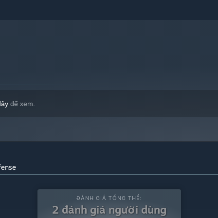
đây
để xem.
fense
ĐÁNH GIÁ TỔNG THỂ:
2 đánh giá người dùng