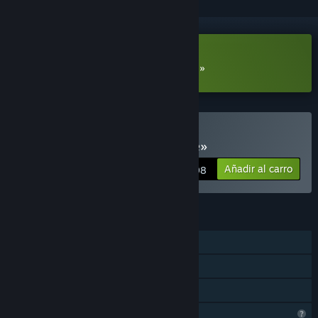
Descargar «Colony Defense Demo»
Comprar «Colony Defense»
Añadir al carro
$6.98
CARACTERÍSTICAS
Un jugador
Logros de Steam
Préstamo familiar
Características del perfil limitadas