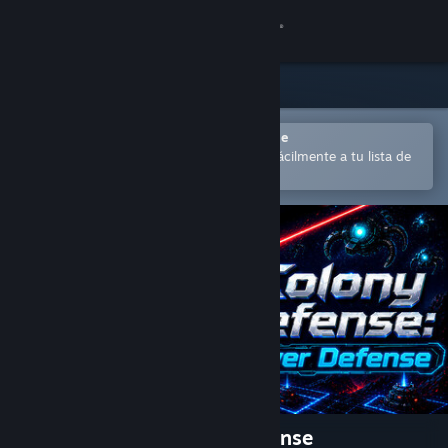
Iniciar sesión
Tienda
Comunidad
Abrir en la aplicación Steam Mobile
para comprar o añadir contenido fácilmente a tu lista de
deseados
Acerca de
Soporte
Cambiar idioma
Descargar Steam Mobile
Ver versión clásica
Colony Defense - Tower Defense