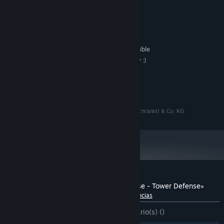
Windows 10
SO:
Intel® Core™ i5-9600
PROCESADOR:
4 GB de RAM
MEMORIA:
Nvidia GeForce GTX970
GRÁFICOS:
100 MB de espacio disponible
ALMACENAMIENTO:
Just use your best war cry :)
TARJETA DE SONIDO:
RECOMENDADO:
A 64-bit processor and
NOTAS ADICIONALES:
operating system
Copyright © 2023 McPeppergames UG (haftungsbeschränkt) & Co. KG
Embárcate en un viaje a las profundidades del espacio y disfruta
de la experiencia de defensa de bases de torres definitiva, única,
atmosférica e incomparable.
COLONY DEFENSE tiene lo necesario para cautivarte durante
mucho tiempo.
Reseñas de usuarios para «Colony Defense - Tower Defense»
Acerca de las reseñas de usuarios
Tus preferencias
DESDE EL PRINCIPIO:
2 reseña(s) de usuario(s)
()