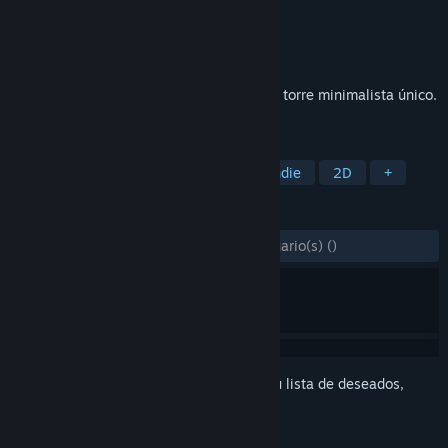
Desarrollador
McPeppergames
Editor
McPeppergames
Lanzado el
22 ABR 2026
Atmosférico juego de defensa de base de torre minimalista único.
Altamente adictivo.
ETIQUETAS
Defensa de torres
Estrategia
Indie
2D
+
RESEÑAS
DESDE EL PRINCIPIO:
2 reseña(s) de usuario(s)
()
Inicia sesión
para añadir este artículo a tu lista de deseados,
seguirlo o marcarlo como ignorado.