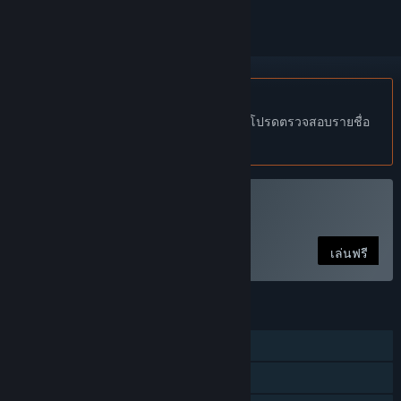
ไม่รองรับภาษาไทย
ผลิตภัณฑ์นี้ไม่รองรับภาษาท้องถิ่นของคุณ โปรดตรวจสอบรายชื่อ
ภาษาที่รองรับก่อนทำการสั่งซื้อ
เล่น Aimcademy
เล่นฟรี
คุณสมบัติ
ผู้เล่นคนเดียว
รางวัลความสำเร็จบน Steam