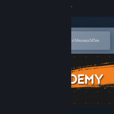
เข้าสู่ระบบ
ร้านค้า
ชุมชน
เปิดในแอป Steam แบบพกพา
หากต้องการสั่งซื้อหรือเพิ่มลงในสิ่งที่อยากได้ของคุณได้โดย
สะดวก
เกี่ยวกับ
ฝ่ายสนับสนุน
เปลี่ยนภาษา
รับแอป Steam แบบพกพา
ชมเว็บไซต์สำหรับเดสก์ท็อป
Aimcademy