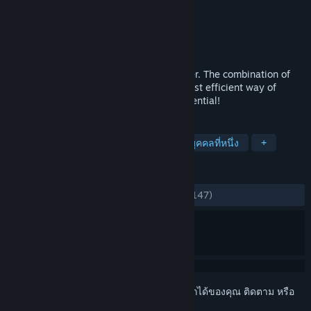
Aimcademy
ผู้พัฒนา
Aimcademy
ผู้จัดจำหน่าย
วางจำหน่ายแล้ว
28 มิ.ย. 2024
Aimcademy is a science-based aim trainer. The combination of
sport science and gaming leads to the most efficient way of
training in gaming. Unleash your true potential!
แท็ก
แอ็คชัน
อีสปอร์ต
ยิง
มุมมองบุคคลที่หนึ่ง
+
บทวิจารณ์
ตลอดกาล:
แง่บวกเป็นอย่างมาก
(95% จาก 147)
เข้าสู่ระบบ
เพื่อเพิ่มผลิตภัณฑ์นี้ลงในสิ่งที่อยากได้ของคุณ ติดตาม หรือ
ทำเครื่องหมายเป็นถูกละเว้น