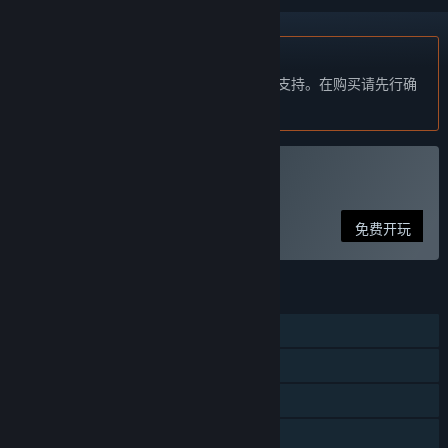
不支持简体中文
本产品尚未对您目前所在的地区语言提供支持。在购买请先行确
认目前所支持的语言。
玩 Aimcademy
免费开玩
功能
单人
Steam 成就
Steam 云
统计数据