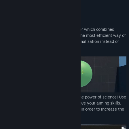
YouTube
展开阅读
X
关于此游戏
Instagram
Aimcademy is a
science-based
aim trainer which combines
gaming with sport science! This leads to the most efficient way of
查看更新记录
training by embracing variation and personalization instead of
repetition and cookie-cutter tasks.
阅读相关新闻
查看讨论
查找社区组
名称:
Aimcademy
Train in the most efficient way by using the power of science! Use
类型:
动作
our innovative technique-training to improve your aiming skills.
发行日期:
2024 年 6 月 28 日
We introduce variety in the way you play in order to increase the
learning speed.