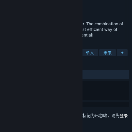
Aimcademy
开发者
Aimcademy
发行商
发行日期
2024 年 6 月 28 日
Aimcademy is a science-based aim trainer. The combination of
sport science and gaming leads to the most efficient way of
training in gaming. Unleash your true potential!
标签
动作
电竞
射击
第一人称
单人
未来
+
评测
发布至今：
特别好评
(147 篇中的 95%)
想要将此项目添加至您的愿望单、关注它或标记为已忽略，请先
登录