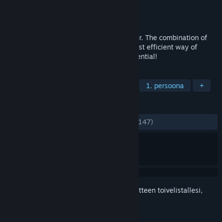
Kehittäjä
Aimcademy
Julkaisija
Aimcademy
Julkaistu
28.6.2024
Aimcademy is a science-based aim trainer. The combination of
sport science and gaming leads to the most efficient way of
training in gaming. Unleash your true potential!
TUNNISTEET
Toiminta
E-urheilu
Räiskintä
1. persoona
+
ARVOSTELUT
YHTEENSÄ:
Erittäin myönteinen
(95 % / 147)
Kirjautumalla sisään
voit lisätä tämän tuotteen toivelistallesi,
seurata sitä tai merkitä sen ohitetuksi