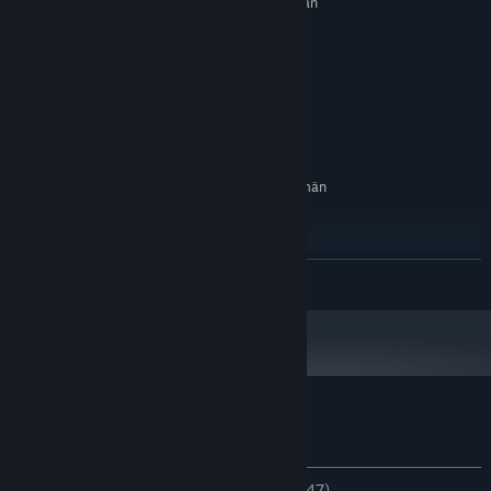
Vaatii 64-bittisen suorittimen ja käyttöjärjestelmän
Windows 7/8/10
KÄYTTÖJÄRJESTELMÄ *:
Intel Core i5
SUORITIN:
8 GB RAM
MUISTI:
Nvidia GeForce GTX 960 or AMD
GRAFIIKKA:
equivalent
200 MB kiintolevytilaa
TALLENNUS:
SUOSITUS:
Vaatii 64-bittisen suorittimen ja käyttöjärjestelmän
Windows 11
KÄYTTÖJÄRJESTELMÄ:
Intel Core i7
SUORITIN:
16 GB RAM
MUISTI:
LUE LISÄÄ
Nvidia GeForce GTX 1060 or AMD
GRAFIIKKA:
equivalent
200 MB kiintolevytilaa
TALLENNUS:
1.1.24 alkaen Steam-asiakasohjelma tukee vain Windows 10:tä ja
*
uudempia versioita.
Sovelluksen Aimcademy arvostelut
Tietoa käyttäjäarvosteluista
Asetukset
YHTEENSÄ:
Erittäin myönteinen
(95 % / 147)