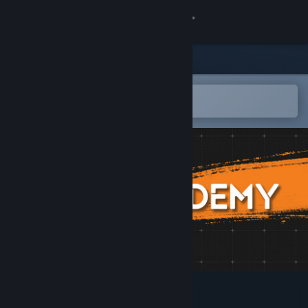
Kirjaudu sisään
Kauppa
Yhteisö
Avaa Steam-mobiilisovelluksessa
Helppo ostaa tai lisätä toivelistalle
Tietoa
Tuki
Vaihda kieli
Hanki Steam-mobiilisovellus
Näytä työpöytäsivusto
Aimcademy