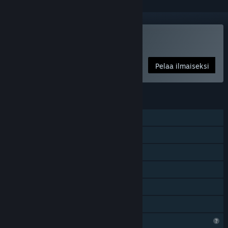
Pelaa peliä Aimcademy
Pelaa ilmaiseksi
OMINAISUUDET
Yksinpeli
Steam-saavutukset
Steam Cloud
Tilastot
Steam-pistetaulukot
Perhejako
Rajoitetut profiiliominaisuudet