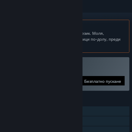
Български език не се поддържа
Този продукт не поддържа родния Ви език. Моля,
прегледайте списъка с поддържани езици по-долу, преди
да го купите
Пуснете Aimcademy
Безплатно пускане
ХАРАКТЕРИСТИКИ
Самостоятелна игра
Steam постижения
Steam облак