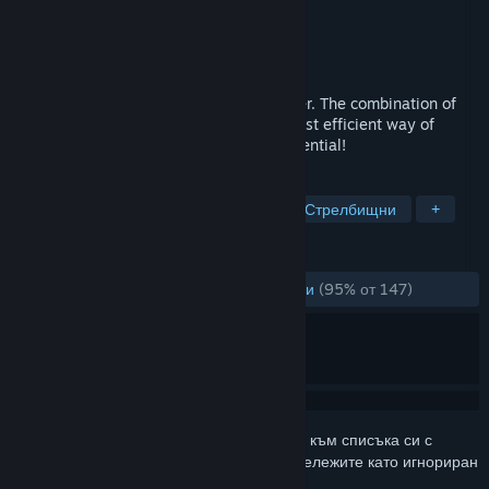
Разработчик
Aimcademy
Издател
Aimcademy
Издадена на
28 юни 2024
Aimcademy is a science-based aim trainer. The combination of
sport science and gaming leads to the most efficient way of
training in gaming. Unleash your true potential!
ТАГОВЕ
Екшъни
Електронни спортове
Стрелбищни
+
РЕЦЕНЗИИ
ЗА ЦЕЛИЯ ПЕРИОД:
Много положителни
(95% от 147)
Впишете се
, за да добавите този артикул към списъка си с
желания, да го последвате или да го отбележите като игнориран