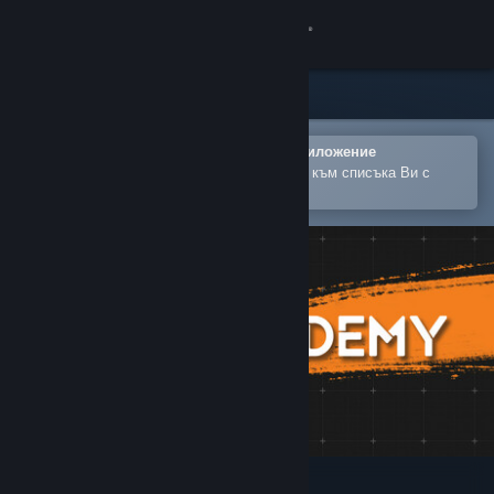
Вписване
Магазин
Общност
Отваряне в мобилното Steam приложение
За лесно закупуване или добавяне към списъка Ви с
желания
Относно
Поддръжка
Смяна на езика
Сдобийте се с мобилното Steam приложение
Преглед на сайта за настолни компютри
Aimcademy