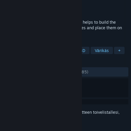
Kehittäjä
Dmytro Gladkyi
Julkaisija
Dmytro Gladkyi
Julkaistu
15.11.2023
Take on the role of a simple Cossack who helps to build the
economy of a new region. Find all treasures and place them on
the Hill of Glory!
TUNNISTEET
Roolipeli
Kaupunginrakennus
3D
Värikäs
+
ARVOSTELUT
YHTEENSÄ:
Erittäin myönteinen
(90 % / 85)
Kirjautumalla sisään
voit lisätä tämän tuotteen toivelistallesi,
seurata sitä tai merkitä sen ohitetuksi