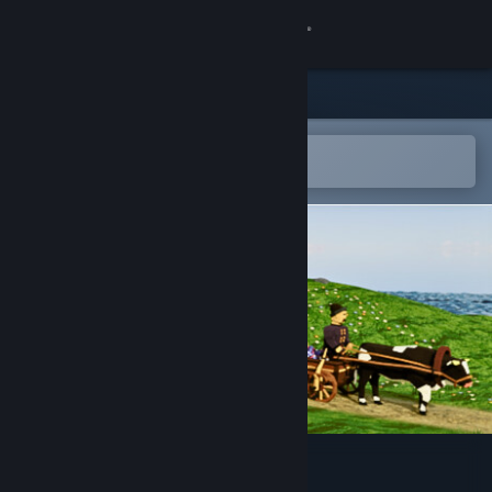
Kirjaudu sisään
Kauppa
Yhteisö
Avaa Steam-mobiilisovelluksessa
Helppo ostaa tai lisätä toivelistalle
Tietoa
Tuki
Vaihda kieli
Hanki Steam-mobiilisovellus
Näytä työpöytäsivusto
Loca Deserta: Odesa