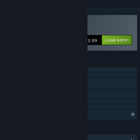
Osta Loca Deserta: Odesa
Lisää koriin
$3.99
OMINAISUUDET
Yksinpeli
Steam-saavutukset
Steam Cloud
Perhejako
Rajoitetut profiiliominaisuudet
KIELET