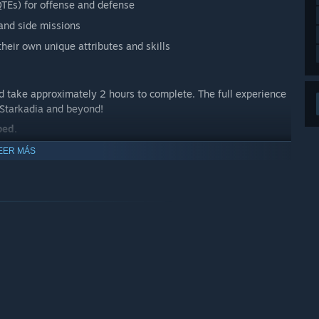
QTEs) for offense and defense
 and side missions
their own unique attributes and skills
d take approximately 2 hours to complete. The full experience
 Starkadia and beyond!
ped.
EER MÁS