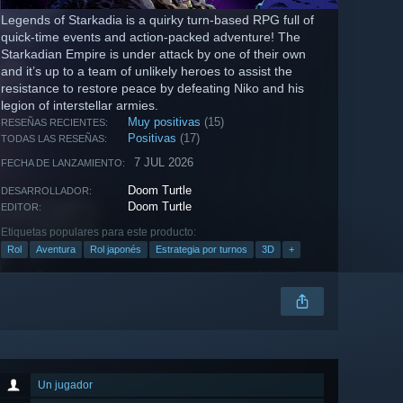
Legends of Starkadia is a quirky turn-based RPG full of
quick-time events and action-packed adventure! The
Starkadian Empire is under attack by one of their own
and it’s up to a team of unlikely heroes to assist the
resistance to restore peace by defeating Niko and his
legion of interstellar armies.
Muy positivas
(15)
RESEÑAS RECIENTES:
Positivas
(17)
TODAS LAS RESEÑAS:
7 JUL 2026
FECHA DE LANZAMIENTO:
Doom Turtle
DESARROLLADOR:
Doom Turtle
EDITOR:
Etiquetas populares para este producto:
Rol
Aventura
Rol japonés
Estrategia por turnos
3D
+
Un jugador