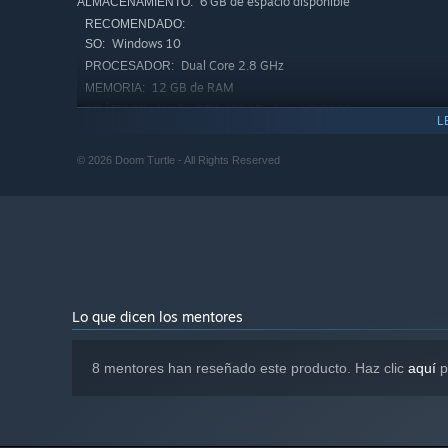
6 GB de espacio disponible
ALMACENAMIENTO:
RECOMENDADO:
Windows 10
SO:
Dual Core 2.8 GHz
PROCESADOR:
12 GB de RAM
MEMORIA:
Nvidia GTX 460 / Radeon HD 7800 or
GRÁFICOS:
L
better
Versión 12
DIRECTX:
© 2026 Doom Turtle - All Rights Reserved
8 GB de espacio disponible
ALMACENAMIENTO:
A partir del 1 de enero de 2024, el cliente de Steam solo será c
*
Lo que dicen los mentores
8 mentores han reseñado este producto. Haz clic
aquí
p