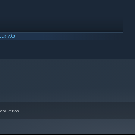
EER MÁS
ompatible con Windows 10 y versiones posteriores.
ara verlos.