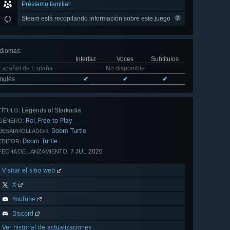
Préstamo familiar
Steam está recopilando información sobre este juego
Idiomas
:
Interfaz
Voces
Subtítulos
Español de España
No disponible
Inglés
✔
✔
✔
Legends of Starkadia
TÍTULO:
Rol
Free to Play
,
GÉNERO:
Doom Turtle
DESARROLLADOR:
Doom Turtle
EDITOR:
7 JUL 2026
FECHA DE LANZAMIENTO:
Visitar el sitio web
X
YouTube
Discord
Ver historial de actualizaciones