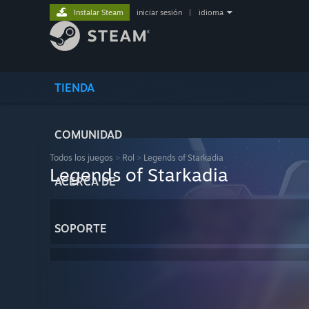
Instalar Steam
iniciar sesión
|
idioma
TIENDA
COMUNIDAD
Todos los juegos
>
Rol
>
Legends of Starkadia
Legends of Starkadia
ACERCA DE
SOPORTE