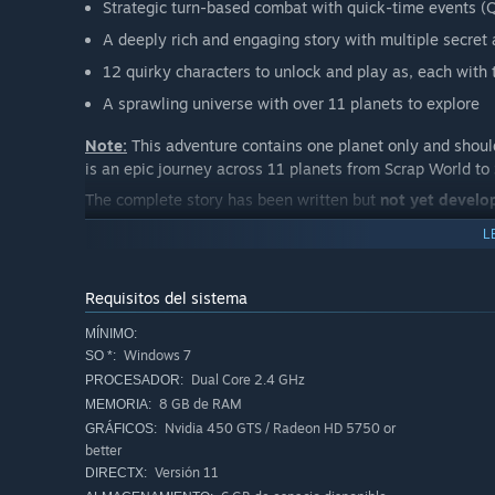
Strategic turn-based combat with quick-time events (
A deeply rich and engaging story with multiple secret
12 quirky characters to unlock and play as, each with 
A sprawling universe with over 11 planets to explore
Note:
This adventure contains one planet only and shoul
is an epic journey across 11 planets from Scrap World to
The complete story has been written but
not yet develo
L
Requisitos del sistema
MÍNIMO:
Windows 7
SO *:
Dual Core 2.4 GHz
PROCESADOR:
8 GB de RAM
MEMORIA:
Nvidia 450 GTS / Radeon HD 5750 or
GRÁFICOS:
better
Versión 11
DIRECTX: