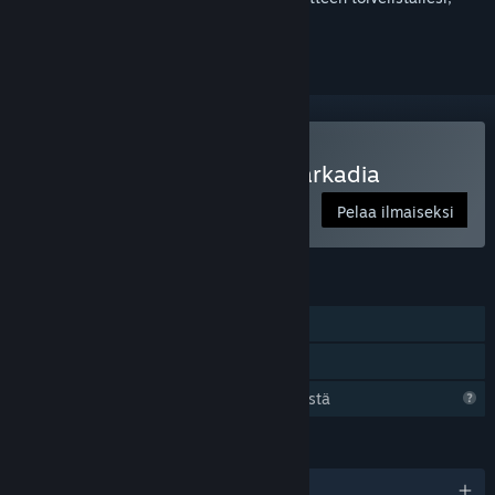
seurata sitä tai merkitä sen ohitetuksi
Pelaa peliä Legends of Starkadia
Pelaa ilmaiseksi
OMINAISUUDET
Yksinpeli
Perhejako
Steam kerää vielä tietoa tästä pelistä
KIELET
englanti