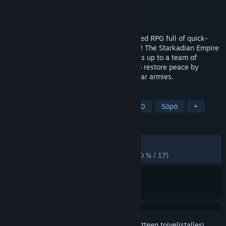
Kehittäjä
Doom Turtle
Julkaisija
Doom Turtle
Julkaistu
7.7.2026
Legends of Starkadia is a quirky turn-based RPG full of quick-
time events and action-packed adventure! The Starkadian Empire
is under attack by one of their own and it’s up to a team of
unlikely heroes to assist the resistance to restore peace by
defeating Niko and his legion of interstellar armies.
TUNNISTEET
Roolipeli
Seikkailu
JRPG
3D
Söpö
+
ARVOSTELUT
YHTEENSÄ:
Myönteinen
(100 % / 17)
VIIMEAIKAISET:
Erittäin myönteinen
(100 % / 17)
Kirjautumalla sisään
voit lisätä tämän tuotteen toivelistallesi,