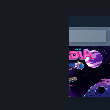
Kirjaudu sisään
Kauppa
Yhteisö
Avaa Steam-mobiilisovelluksessa
Helppo ostaa tai lisätä toivelistalle
Tietoa
Tuki
Vaihda kieli
Hanki Steam-mobiilisovellus
Näytä työpöytäsivusto
Legends of Starkadia