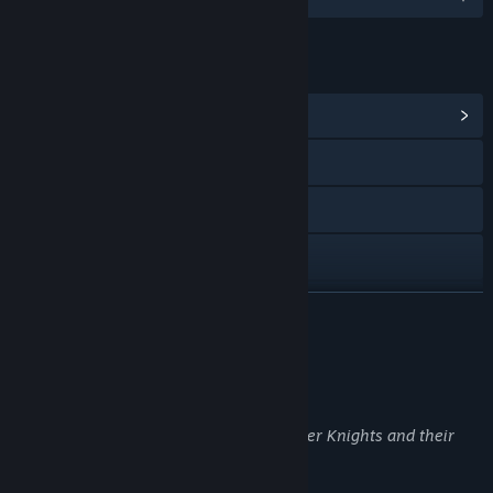
LINKIT JA LISÄTIETOA
Näytä yhteisökeskus
Tutustu sivustoon
X
YouTube
Discord
LUE LISÄÄ
Näytä päivityshistoria
Tietoa pelistä
Lisää aiheeseen liittyviä uutisia
Brought to you by the developers of Ember Knights and their
Näytä keskustelut
latest project, Welcome to Harmony.