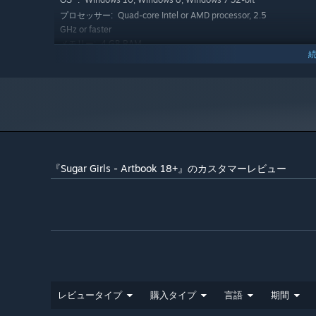
OS *:
Quad-core Intel or AMD processor, 2.5
プロセッサー:
GHz or faster
4 GB RAM
メモリー:
2 Gb
グラフィック:
Version 11
DIRECTX:
1 GB の空き容量
ストレージ:
2024年1月1日（PT）以降、SteamクライアントはWindows
*
『Sugar Girls - Artbook 18+』のカスタマーレビュー
レビュータイプ
購入タイプ
言語
期間