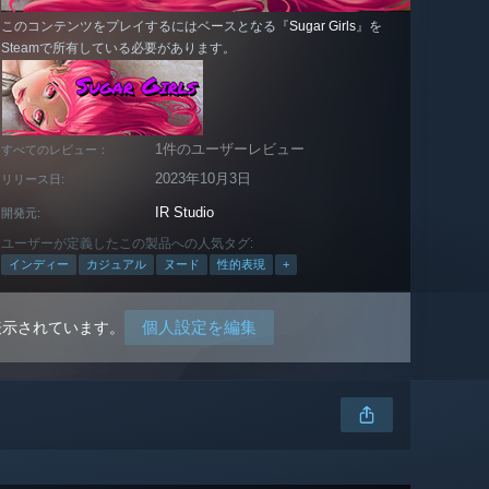
このコンテンツをプレイするにはベースとなる『
Sugar Girls
』を
Steamで所有している必要があります。
1件のユーザーレビュー
すべてのレビュー：
2023年10月3日
リリース日:
IR Studio
開発元:
ユーザーが定義したこの製品への人気タグ:
インディー
カジュアル
ヌード
性的表現
+
個人設定を編集
表示されています。