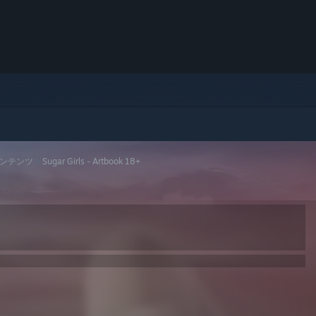
ンテンツ
>
Sugar Girls - Artbook 18+