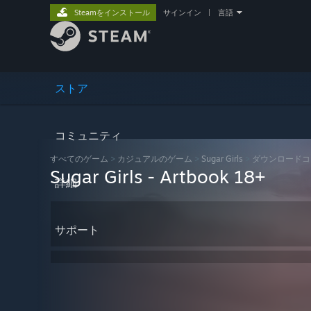
Steamをインストール
サインイン
|
言語
ストア
コミュニティ
すべてのゲーム
>
カジュアルのゲーム
>
Sugar Girls
>
ダウンロードコ
Sugar Girls - Artbook 18+
詳細
サポート