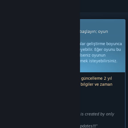
Erken Erişim Oyunu
Hemen erişim sağlayın ve oynamaya başlayın; oyun
gelişirken siz de içinde olun.
Not:
Erken Erişim aşamasında olan oyunlar geliştirme boyunca
önemli ölçüde değişebilir ya da değişmeyebilir. Eğer oyunu bu
aşamada oynamak için çok hevesli değilseniz oyunun
geliştirilme sürecinde ilerlemesini beklemek isteyebilirsiniz.
Daha fazla bilgi edinin.
Not: Geliştiriciler tarafından yapılan son güncelleme 2 yıl
önceydi. Geliştiricilerin burada belirttiği bilgiler ve zaman
çizelgesi güncel olmayabilir.
GELIŞTIRICI ÜRÜN HAKKINDA NE DIYOR:
Neden Erken Erişim?
"This game is a work-in-progress, as it is created by only
one developer.
Expect frequent changes and content updates!!!"