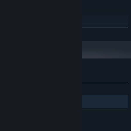
İLAVE NOTLAR:
ÖNERILEN:
İŞLETIM SISTEMI:
SES KARTI:
VR DESTEĞI:
DEVAMINI OKU
İLAVE NOTLAR:
Steam istemcisi, 1 Ocak 2024'ten itibaren yalnızca Windows 10 ve üstünü
*
destekleyecektir.
HordeFighter 2D için müşteri incelemeleri
Kullanıcı incelemeleri hakkında
Tercihleriniz
TÜM ZAMANLAR:
Karışık
(%61/26)
Filtreler
Dilleriniz
© Valve Corporation. Tüm hakları saklıdır. Tüm ticari