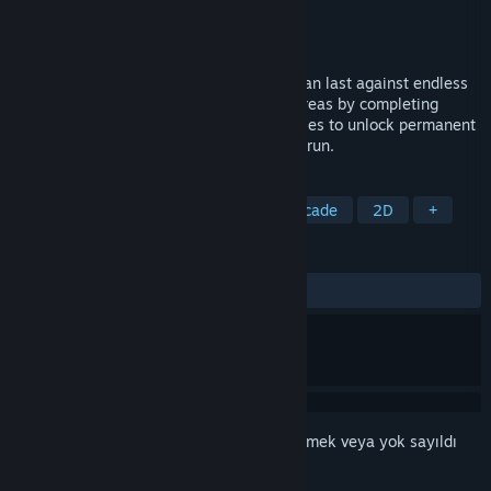
Geliştirici
Teelur Games
Yayıncı
Teelur Games
Yayınlandı:
2 Eki 2023
Challenge yourself to see how long you can last against endless
waves of enemies, and discover hidden areas by completing
tasks. Use the souls of your slayed enemies to unlock permanent
upgrades to help you survive longer each run.
ETIKETLER
Aksiyon
Aksiyon Roguelike
Arcade
2D
+
İNCELEMELER
TÜM ZAMANLAR:
Karışık
(%61/26)
Bu öğeyi istek listenize eklemek, takip etmek veya yok sayıldı
olarak işaretlemek için
giriş yapın