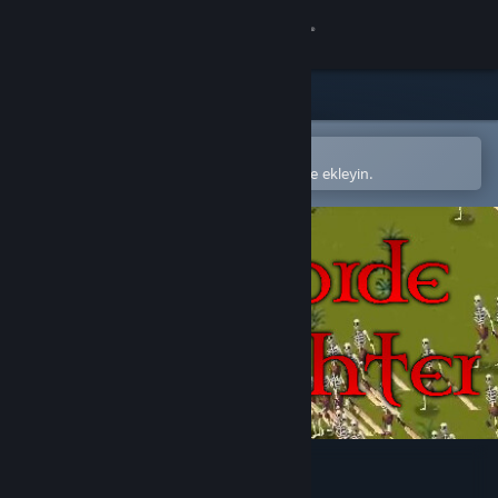
Giriş yap
Mağaza
Topluluk
Steam mobil uygulamasında aç
Kolayca satın alın veya istek listenize ekleyin.
Hakkında
Destek
Dili değiştir
Steam mobil uygulamasını yükle
Masaüstü internet sitesini görüntüle
HordeFighter 2D