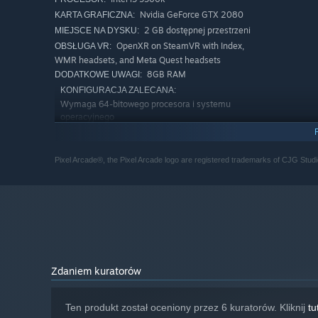
Nvidia GeForce GTX 2080
KARTA GRAFICZNA:
2 GB dostępnej przestrzeni
MIEJSCE NA DYSKU:
OpenXR on SteamVR with Index,
OBSŁUGA VR:
WMR headsets, and Meta Quest headsets
8GB RAM
DODATKOWE UWAGI:
KONFIGURACJA ZALECANA:
Wymaga 64-bitowego procesora i systemu
operacyjnego
Windows 11
SYSTEM OPERACYJNY:
Intel i9 12900K or Equivilent
PROCESOR:
Pixel Arcade®, the Pixel Arcade logo are registered trademarks of CJG Studi
Nvidia GeForce GTX 4080
KARTA GRAFICZNA:
Wersja 11
DIRECTX:
5 GB dostępnej przestrzeni
MIEJSCE NA DYSKU:
OpenXR on SteamVR with Index,
OBSŁUGA VR:
WMR headsets, and Meta Quest headsets
16GB RAM
DODATKOWE UWAGI:
Zdaniem kuratorów
Ten produkt został oceniony przez 6 kuratorów. Kliknij
tu