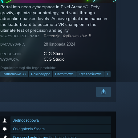
Portal into neon cyberspace in Pixel Arcade®. Defy
gravity, optimize your strategy, and vault through
adrenaline-packed levels. Achieve global dominance in
the leaderboard to become a VR champion in the
ultimate test of precision and agility.
Recenzje użytkowników: 5
WSZYSTKIE RECENZJE:
28 listopada 2024
DATA WYDANIA:
CJG Studio
PRODUCENT:
CJG Studio
WYDAWCA:
Popularne tagi dla tego produktu:
Platformowe 3D
Rekreacyjne
Platformowe
Zręcznościowe
+
Jednoosobowa
Osiągnięcia Steam
Obsługa kontrolerów śledzących ruch