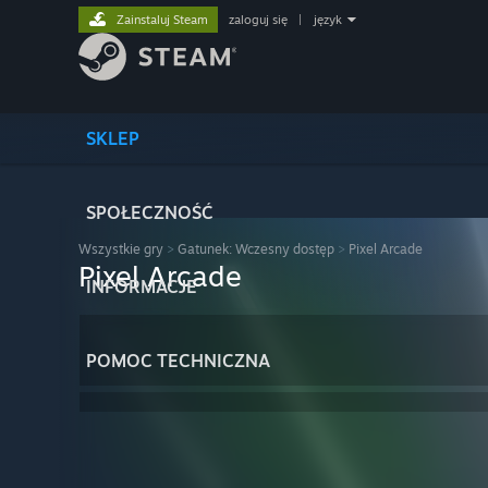
Zainstaluj Steam
zaloguj się
|
język
SKLEP
SPOŁECZNOŚĆ
Wszystkie gry
>
Gatunek: Wczesny dostęp
>
Pixel Arcade
Pixel Arcade
INFORMACJE
POMOC TECHNICZNA