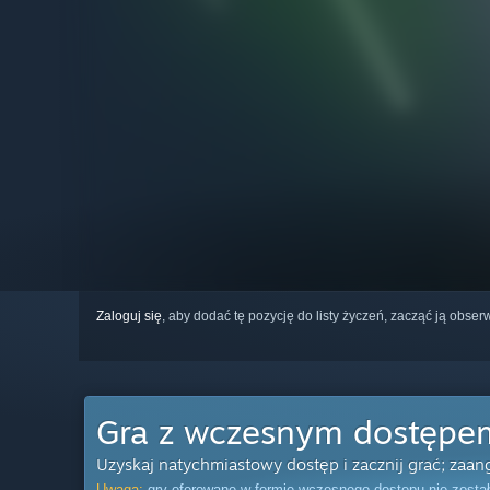
Zaloguj się
, aby dodać tę pozycję do listy życzeń, zacząć ją obs
Gra z wczesnym dostępe
Uzyskaj natychmiastowy dostęp i zacznij grać; zaan
Uwaga:
gry oferowane w formie wczesnego dostępu nie zosta