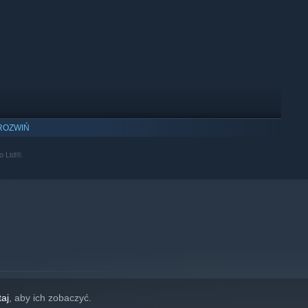
ROZWIŃ
o Ltd®.
taj
, aby ich zobaczyć.