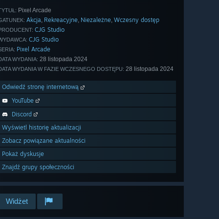
Pixel Arcade
TYTUŁ:
Akcja
Rekreacyjne
Niezależne
Wczesny dostęp
,
,
,
GATUNEK:
CJG Studio
PRODUCENT:
CJG Studio
WYDAWCA:
Pixel Arcade
SERIA:
28 listopada 2024
DATA WYDANIA:
28 listopada 2024
DATA WYDANIA W FAZIE WCZESNEGO DOSTĘPU:
Odwiedź stronę internetową
YouTube
Discord
Wyświetl historię aktualizacji
Zobacz powiązane aktualności
Pokaż dyskusje
Znajdź grupy społeczności
Widżet