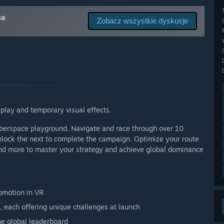
dostępie?
cess price, which will increase at launch to reflect
na
Zobacz wszystkie dyskusje
tes, including level updates, multiplayer modes, and
worzenia?
nd share your ideas in the forums, report issues, and suggest
play and temporary visual effects.
cyberspace playground. Navigate and race through over 10
unlock the next to complete the campaign. Optimize your route
 and more to master your strategy and achieve global dominance
omotion in VR
, each offering unique challenges at launch
he global leaderboard