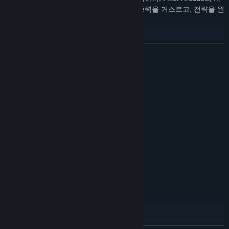
극적이고 역동적인 세계에 몰입하세요. 중력을 거스르고, 전략을 완
성하여 VR 챔피언이 되세요.
더 보기
시스템 요구 사항
최소:
64비트 프로세서와 운영 체제가 필요합니다
Windows 10
운영 체제:
Intel i9 9900k
프로세서:
Nvidia GeForce GTX 2080
그래픽:
2 GB 사용 가능 공간
저장 공간:
OpenXR on SteamVR with Index, WMR
VR 지원:
headsets, and Meta Quest headsets
8GB RAM
추가 사항:
권장:
64비트 프로세서와 운영 체제가 필요합니다
Windows 11
운영 체제:
Intel i9 12900K or Equivilent
프로세서: