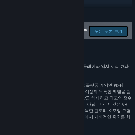
Discord
더 보기
업데이트 기록 보기
버그를 신고하고 게임 토론에 피드
모든 토론 보기
백을 남기세요.
관련 뉴스 보기
게임 정보
토론장 보기
초기 개발 빌드
커뮤니티 그룹 찾기
이 게임은 아직 개발 중이며, 실험적인 게임플레이와 임시 시각 효과
가 포함되어 있습니다.
제목:
Pixel Arcade
장르:
액션
,
캐주얼
,
인디
,
앞서 해보기
네온 사이버스페이스의 놀이터에 위치한 VR 플랫폼 게임인 Pixel
출시일:
2024년 11월 28일
Arcade로 포탈을 열어보세요. 출시 시 10개 이상의 독특한 레벨을 탐
앞서 해보기 출시 일자:
2024년 11월 28일
험하고 경주하며, 캠페인의 새로운 챕터를 잠금 해제하고 최고의 점수
를 경신하기 위해 도전하세요. 단순한 게임이 아닙니다—이것은 VR
이동 메커니즘의 한계를 넘는 아드레날린 가득한 칼로리 소모형 모험
입니다. 레벨을 마스터하여 글로벌 리더보드에서 지배적인 위치를 차
지하세요.