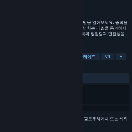
개발자
CJG Studio
배급사
CJG Studio
출시일
2024년 11월 28일
Pixel Arcade®의 네온 사이버스페이스로 포털을 열어보세요. 중력을
거스르고, 전략을 최적화하며 아드레날린이 넘치는 레벨을 통과하세
요. 리더보드에서 글로벌 지배자가 되어, 궁극의 정밀함과 민첩성을
시험하는 VR 챔피언이 되세요
태그
3D 플랫폼
캐주얼
플랫폼
아케이드
VR
+
평가
전체:
사용자 평가 5개
()
로그인
하셔서 게임을 찜 목록에 추가하거나, 팔로우하거나 또는 제외
로 지정하세요.