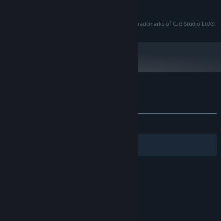
더 보기
Nvidia GeForce GTX 4080
그래픽:
버전 11
DIRECTX:
Pixel Arcade®, the Pixel Arcade logo are registered trademarks of CJG Studio Ltd®.
5 GB 사용 가능 공간
저장 공간:
OpenXR on SteamVR with Index, WMR
VR 지원:
headsets, and Meta Quest headsets
16GB RAM
추가 사항:
Pixel Arcade에 대한 사용자 평가
사용자 평가 정보
환경 설정
전체:
사용자 평가 5개
()
필터
내 언어
© Valve Corporation. 모든 권리 보유. 모든 상표는 미국
및 기타 국가에서 각각 해당 소유자의 재산입니다.
개인정
보 처리방침
|
법적 고지
|
접근성
|
Steam 이용 약관
|
환불
|
쿠키