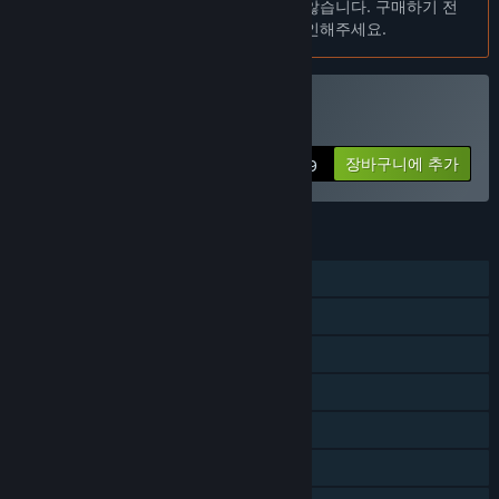
이 제품은 귀하의 로컬 언어를 지원하지 않습니다. 구매하기 전
6 months. During this time, I plan to introduce seasonal
에 아래에 있는 지원하는 언어 목록을 확인해주세요.
leaderboard resets, add new obstacles and explore
multiplayer support.”
정식 버전은 앞서 해보기 버전과 어떻게 달라지나요?
VR 전용
“Future versions of the game plan to feature multiplayer
Pixel Arcade 구매
arenas and co-op challenges. Expect an expansive cyberspace
장바구니에 추가
$9.99
packed with easter eggs, achievements, and opportunities to
compete against other players in real-time.”
앞서 해보기 버전은 현재 어떤 상태인가요?
기능
“The Early Access version of Pixel Arcade features 10
climbing-focused campaign levels, time-based leaderboards,
싱글 플레이어
cosmetic and trophy progression in the menu hub, and
Steam 도전 과제
fragments to collect to de-frag Poly to unlock further
cosmetics.”
추적되는 컨트롤러 지원
앞서 해보기 기간 전후로 게임 가격이 달라지나요?
VR 전용
“
Pixel Arcade
is available now at a discounted Early Access
price, which will increase at launch to reflect expanded
Steam Cloud
content. Early supporters get all future updates, including
Steam 순위표
level updates, multiplayer modes, and exclusive galaxy
gloves, at no extra cost.”