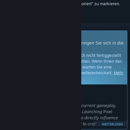
hinzuzufügen, zu abonnieren oder als „Ignoriert“ zu markieren.
Early Access-Spiel
Erhalten Sie sofortigen Zugang und bringen Sie sich in die
Entwicklung ein.
Hinweis:
Spiele im Early Access sind noch nicht fertiggestellt
und können in Zukunft Änderungen erhalten. Wenn Ihnen das
Spiel im aktuellen Zustand nicht gefällt, warten Sie eine
Weile, um zu sehen, wie sich das Spiel weiterentwickelt.
Mehr
erfahren
WAS DIE ENTWICKLER ZU SAGEN HABEN:
Wozu Early Access?
„Your feedback is
crucial
to help refine current gameplay,
mechanics, and shape future features.. Launching
Pixel
Arcade
in Early Access allows players to directly influence
the game’s future direction. Committed to craft the ultimate
WEITERLESEN
competitive platformer experience for VR!“