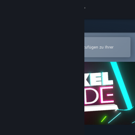
Anmelden
Shop
Community
In der Steam-Mobile-App öffnen
Zum einfachen Kauf oder zum Hinzufügen zu Ihrer
Wunschliste.
Info
Support
Sprache ändern
Steam-Mobile-App herunterladen
Desktopversion anzeigen
Pixel Arcade