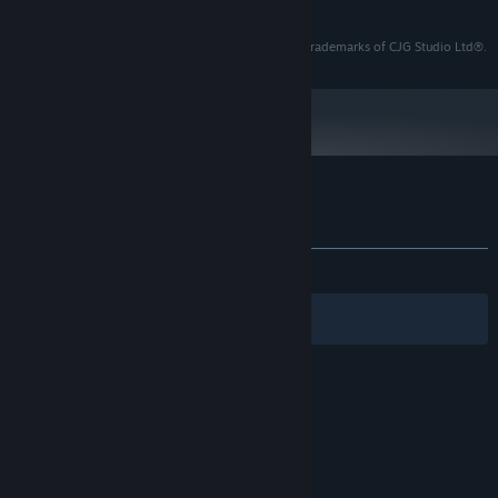
WEITERLESEN
Nvidia GeForce GTX 4080
GRAFIK:
Version 11
DIRECTX:
Pixel Arcade®, the Pixel Arcade logo are registered trademarks of CJG Studio Ltd®.
5 GB verfügbarer Speicherplatz
SPEICHERPLATZ:
OpenXR on SteamVR with
VR-UNTERSTÜTZUNG:
Index, WMR headsets, and Meta Quest headsets
16GB RAM
ZUSÄTZLICHE ANMERKUNGEN:
Nutzerrezensionen für Pixel Arcade
Über Nutzerrezensionen
Ihre Einstellungen
KEIN ZEITLIMIT:
5 Nutzerrezensionen
()
Filter
Ihre Sprachen
© Valve Corporation. Alle Rechte vorbehalten. Alle
Marken sind Eigentum ihrer jeweiligen Besitzer in
den USA und anderen Ländern.
Datenschutzrichtlinien
|
Rechtliches
|
Barrierefreiheit
|
Steam-Nutzungsvertrag
|
Rückerstattungen
|
Cookies