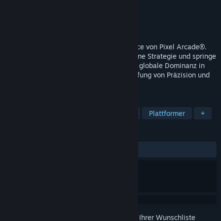
Entwickler
CJG Studio
Publisher
CJG Studio
Veröffentlichung
28. Nov. 2024
Portal in den neonbeleuchteten Cyberspace von Pixel Arcade®.
Überwinde die Schwerkraft, optimiere deine Strategie und springe
durch Adrenalin-geladene Level. Erreiche globale Dominanz in
der Bestenliste, um in der ultimativen Prüfung von Präzision und
Agilität ein VR-Champion zu werden.
TAGS
3D-Plattformer
Gelegenheitsspiel
Plattformer
+
REZENSIONEN
KEIN ZEITLIMIT:
5 Nutzerrezensionen
()
Melden Sie sich an
, um dieses Produkt zu Ihrer Wunschliste