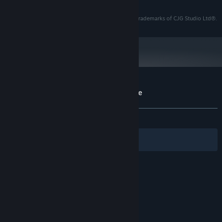
Nvidia GeForce GTX 4080
GRAFICKÁ KARTA:
Verze 11
DIRECTX:
Pixel Arcade®, the Pixel Arcade logo are registered trademarks of CJG Studio Ltd®.
5 GB volného místa
PEVNÝ DISK:
OpenXR on SteamVR with Index,
PODPORA VR:
WMR headsets, and Meta Quest headsets
16GB RAM
DODATEČNÉ POZNÁMKY:
Uživatelské recenze produktu Pixel Arcade
Informace o recenzích
Vaše předvolby
VŠECHNY:
5 uživatelských recenzí
()
Filtry
Vaše jazyky
© Valve Corporation. Všechna práva vyhrazena.
Všechny ochranné známky jsou vlastnictvím
příslušných subjektů v USA a dalších zemích.
Zásady
ochrany soukromí
|
Právní poučení
|
Přístupnost
|
Smlouva o užívání služby Steam
|
Vrácení peněz
|
Cookies