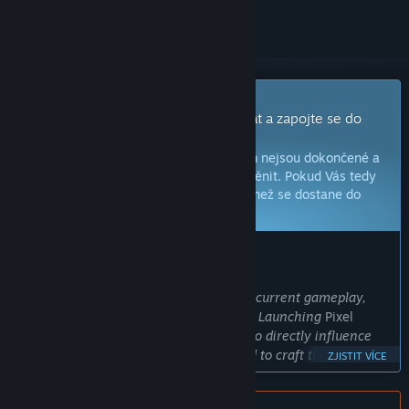
Hra s předběžným přístupem
Získejte okamžitý přístup, začněte hrát a zapojte se do
vývoje této hry.
Poznámka:
Hry s předběžným přístupem nejsou dokončené a
během vývoje se mohou, ale nemusí změnit. Pokud Vás tedy
tato hra nyní nezaujala, zkuste počkat, než se dostane do
další fáze vývoje.
Více informací zde
ZPRÁVA OD VÝVOJÁŘŮ:
Proč předběžný přístup?
„Your feedback is
crucial
to help refine current gameplay,
mechanics, and shape future features.. Launching
Pixel
Arcade
in Early Access allows players to directly influence
the game’s future direction. Committed to craft the ultimate
ZJISTIT VÍCE
competitive platformer experience for VR!“
Přibližně jak dlouho bude tato hra v předběžném přístupu?