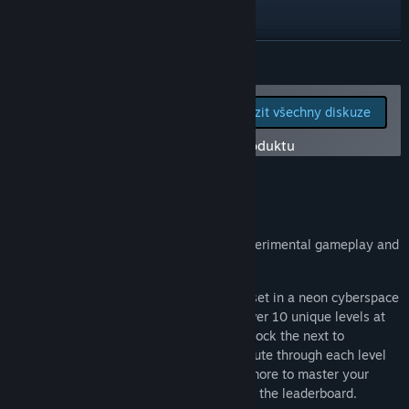
YouTube
Discord
ZJISTIT VÍCE
Procházet historii aktualizací
Pro nahlášení chyb či
Zobrazit všechny diskuze
podání zpětné vazby
Zobrazit související novinky
navštivte diskuze k tomuto produktu
Zobrazit diskuze
Informace o hře
Vyhledat komunitní skupiny
Early Development Build
The game is still in development with experimental gameplay and
Název:
Pixel Arcade
temporary visual effects.
Žánr:
Akční
,
Nenáročné
,
Nezávislé
,
Předběžný přístup
Datum vydání:
28. lis. 2024
Portal into Pixel Arcade, a VR platformer set in a neon cyberspace
Datum vydání (předběžný přístup):
28. lis. 2024
playground. Navigate and race through over 10 unique levels at
launch, complete the previous level to unlock the next to
complete the campaign. Optimize your route through each level
and learn the boost pad, slide walls and more to master your
strategy and achieve global dominance in the leaderboard.