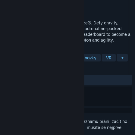
Vývojář
CJG Studio
Vydavatel
CJG Studio
Vydání
28. lis. 2024
Portal into neon cyberspace in Pixel Arcade®. Defy gravity,
optimize your strategy, and vault through adrenaline-packed
levels. Achieve global dominance in the leaderboard to become a
VR champion in the ultimate test of precision and agility.
ZNAČKY
3D plošinovky
Nenáročné
Plošinovky
VR
+
RECENZE
VŠECHNY:
5 uživatelských recenzí
()
Abyste si mohli tento produkt přidat do seznamu přání, začít ho
sledovat nebo ho zařadit mezi ignorované, musíte se nejprve
přihlásit
.