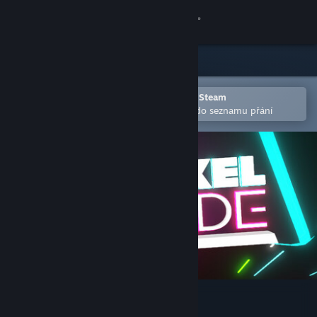
Přihlásit se
Obchod
Komunita
Otevřete v mobilní aplikaci služby Steam
Pro snazší zakoupení nebo přidání do seznamu přání
Informace
Podpora
Změnit jazyk
Mobilní aplikace služby Steam
Desktopová verze stránky
Pixel Arcade