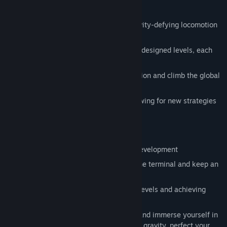
Adrenaline-Packed gameplay with gravity-defying locomotion
in VR
Progress through over 10 meticulously designed levels, each
offering unique challenges at launch
Replay to master every level to perfection and climb the global
leaderboard
Activate checkpoints in any order, allowing for new strategies
each attempt to complete each level
Look forward to co-op multiplayer in development
The game supports cheat codes, find the terminal and keep an
eye out for codes on social media!
Unlock cosmetic content by replaying levels and achieving
mastery
Challenge yourself, compete globally, and immerse yourself in
multiple worlds behind the portal. Defy gravity, perfect your