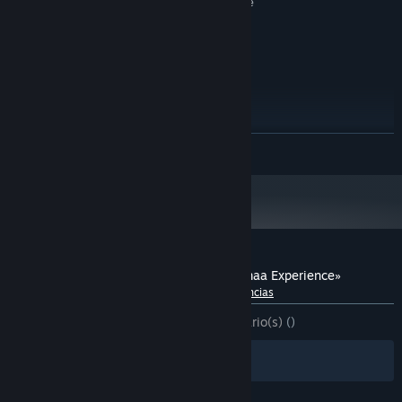
5 GB de espacio disponible
ALMACENAMIENTO:
none
TARJETA DE SONIDO:
Open XR Steam VR
COMPATIBILIDAD CON RV:
-
NOTAS ADICIONALES:
RECOMENDADO:
Windows 11
SO:
Intel Core i7-13700K
PROCESADOR:
32 GB de RAM
MEMORIA:
LEER MÁS
RTX3080
GRÁFICOS:
5 GB de espacio disponible
ALMACENAMIENTO:
none
TARJETA DE SONIDO:
Open XR Steam VR
COMPATIBILIDAD CON RV:
-
NOTAS ADICIONALES:
Reseñas de usuarios para «Etelä-Pohjanmaa Experience»
Acerca de las reseñas de usuarios
Tus preferencias
DESDE EL PRINCIPIO:
6 reseña(s) de usuario(s)
()
Filtros
Tus idiomas