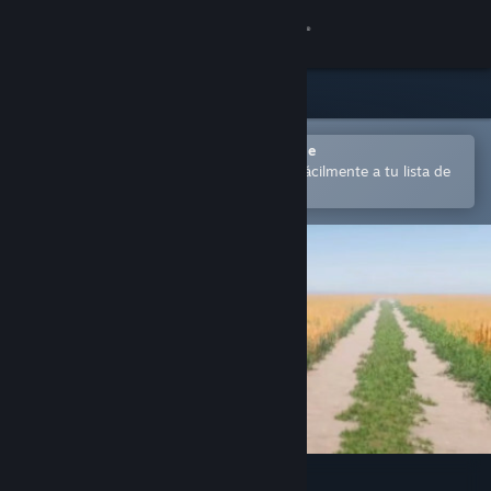
Iniciar sesión
Tienda
Comunidad
Abrir en la aplicación Steam Mobile
para comprar o añadir contenido fácilmente a tu lista de
deseados
Acerca de
Soporte
Cambiar idioma
Descargar Steam Mobile
Ver versión clásica
Etelä-Pohjanmaa Experience