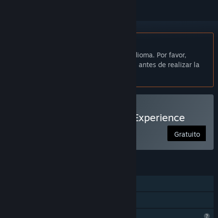
No disponible en Español de España
Este artículo no está disponible en tu idioma. Por favor,
consulta la lista de idiomas disponibles antes de realizar la
compra.
Solo RV
Utilizar Etelä-Pohjanmaa Experience
Gratuito
CARACTERÍSTICAS
Un jugador
Solo para RV
Características del perfil limitadas