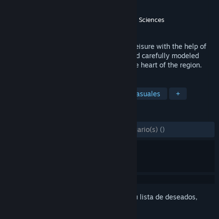
Desarrollador
3D Talo Finland Ltd.
Editor
Seinäjoki University of Applied Sciences
Lanzado el
6 NOV 2023
Explore South Ostrobothnia at your own leisure with the help of
virtual reality - experience 360 videos and carefully modeled
environments that take you straight to the heart of the region.
ETIQUETAS
Simulador de vida
Educación
Casuales
+
RESEÑAS
DESDE EL PRINCIPIO:
6 reseña(s) de usuario(s)
()
Inicia sesión
para añadir este artículo a tu lista de deseados,
seguirlo o marcarlo como ignorado.