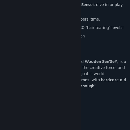
Several ways to follow
the path of the Sensei:
dive in or play
with finesse!
"Dev-Time" challenge:
beat the developers' time.
A brand new
Time Attack mode
with 30 “hair tearing” levels!
Supports USB controller and Leap Motion
Who are the developers ?
Upper Byte
, the French indie studio behind
Wooden Sen'SeY
, is a
tiny team with only two members: Cédric, the creative force, and
Camille, the insane coder. Their ultimate goal is world
domination. But for now,
nice polished games
, with
hardcore old
school gameplay and pretty graphics is enough!
--------
Oops, enough talking...
Let's Play Wooden Sen'SeY!