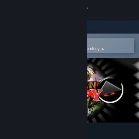
Giriş yap
Mağaza
Topluluk
Steam mobil uygulamasında aç
Kolayca satın alın veya istek listenize ekleyin.
Hakkında
Destek
Dili değiştir
Steam mobil uygulamasını yükle
Masaüstü internet sitesini görüntüle
Wooden Sen'SeY