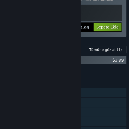
Bilgileri görüntüle
Sepete Ekle
$11.99
Bu Oyun İçin İçerik
Tümüne göz at
(1)
Wooden Sen'SeY Soundtrack
$3.99
Tümünü Sepete Ekle
$3.99
ÖZELLIKLER
Tek Oyunculu
Steam Başarımları
Steam Koleksiyon Kartları
Steam Cloud