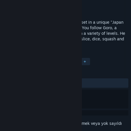
Geliştirici
Upper Byte
Yayıncı
Spawn Digital
Yayınlandı:
5 Ara 2013
Wooden Sen'SeY is an action-platformer, set in a unique "Japan
Steam Rock" universe filled with humour. You follow Goro, a
village chief, as he seeks revenge through a variety of levels. He
will defeat his enemies using his axes to slice, dice, squash and
grapple!
ETIKETLER
Aksiyon
Bağımsız
Platform
+
İNCELEMELER
TÜM ZAMANLAR:
Karışık
(%58/36)
Bu öğeyi istek listenize eklemek, takip etmek veya yok sayıldı
olarak işaretlemek için
giriş yapın