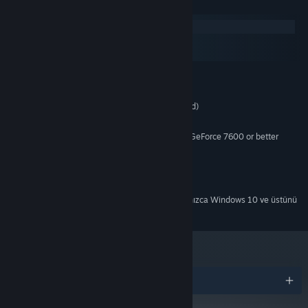
Sistem Gereksinimleri
Windows
macOS
SteamOS + Linux
MINIMUM:
Windows Vista / 7 / 8 / XP
İŞLETIM SISTEMI *:
2.0 GHz CPU (Dual Core recommended)
İŞLEMCI:
2 GB RAM
BELLEK:
ATi Radeon HD 2400 or NVIDIA GeForce 7600 or better
EKRAN KARTI:
Sürüm 9.0c
DIRECTX:
700 MB kullanılabilir alan
DEPOLAMA:
DirectX 9.0c compatible
SES KARTI:
Steam istemcisi, 1 Ocak 2024'ten itibaren yalnızca Windows 10 ve üstünü
*
destekleyecektir.
Ödüller