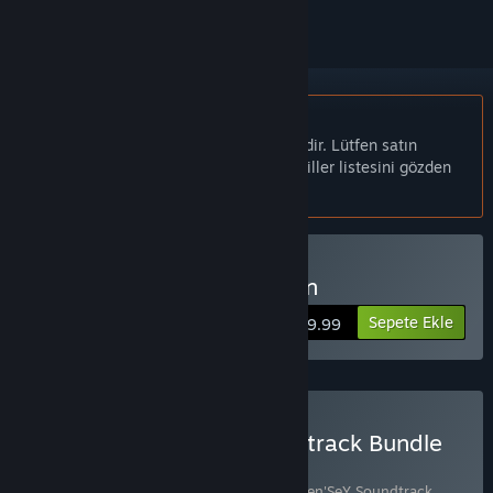
Türkçe desteklenmemektedir
Bu ürün sizin dilinizi desteklememektedir. Lütfen satın
almadan önce aşağıdaki desteklenen diller listesini gözden
geçirin.
Wooden Sen'SeY Satın Alın
Sepete Ekle
$9.99
Wooden Sen'SeY + Soundtrack Bundle
Satın Alın
2 ürün içerir:
Wooden Sen'SeY
,
Wooden Sen'SeY Soundtrack