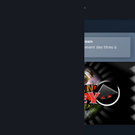
Se connecter
Magasin
Communauté
Ouvrir dans l'application mobile Steam
Permet d'acheter ou d'ajouter facilement des titres à
votre liste de souhaits.
À propos
Support
Changer la langue
Télécharger l'application mobile Steam
Voir version ordi. du site
Wooden Sen'SeY