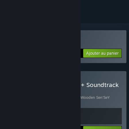
le suivre ou l'ignorer
Acheter Wooden Sen'SeY
Ajouter au panier
$9.99
Acheter Wooden Sen'SeY + Soundtrack
Bundle
Comprend 2 article(s) :
Wooden Sen'SeY
,
Wooden Sen'SeY
Soundtrack