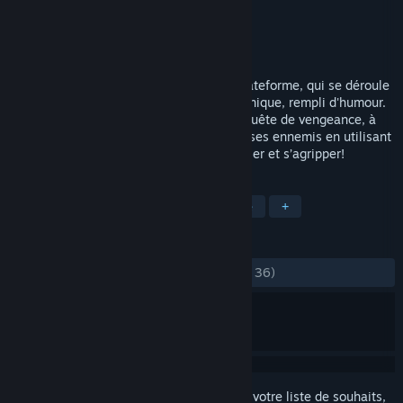
Développement
Upper Byte
Édition
Spawn Digital
Sorti le
5 déc. 2013
Wooden Sen'SeY est un jeu d'action et plateforme, qui se déroule
dans un univers "Steam Rock Japonais" unique, rempli d'humour.
Vous suivez Goro, un chef de village, en quête de vengeance, à
travers une série de niveaux. Il éliminera ses ennemis en utilisant
ses haches pour trancher, découper, écraser et s’agripper!
TAGS
Action
Indépendant
Plateforme
+
ÉVALUATIONS
DEPUIS LE DÉBUT :
moyennes
(58 % sur 36)
Connectez-vous
pour ajouter cet article à votre liste de souhaits,