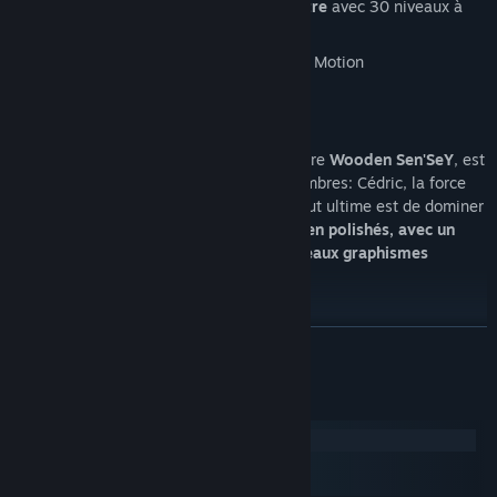
Un tout nouveau
mode Contre la Montre
avec 30 niveaux à
s'arracher les cheveux!
Fonctionne avec manettes USB et Leap Motion
Qui sont les développeurs?
Upper Byte
, le studio indé Français derrière
Wooden Sen'SeY
, est
une petite équipe de seulement deux membres: Cédric, la force
créative, et Camille, le codeur fou. Leur but ultime est de dominer
le monde! Mais pour l'instant, des jeux
bien polishés, avec un
gameplay old-school hardcore et des beaux graphismes
suffiront!
--------
EN SAVOIR PLUS
Oops, assez parlé...
Jouons à Wooden Sen'SeY!
Configuration requise
Windows
macOS
SteamOS + Linux