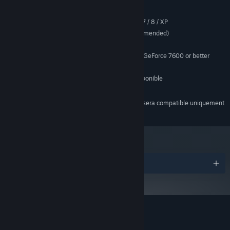
MINIMALE :
Windows Vista / 7 / 8 / XP
SYSTÈME D'EXPLOITATION *:
2.0 GHz CPU (Dual Core recommended)
PROCESSEUR :
2 GB de mémoire
MÉMOIRE VIVE :
ATi Radeon HD 2400 or NVIDIA GeForce 7600 or better
GRAPHIQUES :
Version 9.0c
DIRECTX :
700 MB d'espace disque disponible
ESPACE DISQUE :
DirectX 9.0c compatible
CARTE SON :
À compter du 1ᵉʳ janvier 2024, le client Steam sera compatible uniquement
*
avec Windows 10 et ses versions plus récentes.
Récompenses
Évaluations pour Wooden Sen'SeY