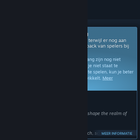
Binnenkort in vroegtijdige toegang
De ontwikkelaars brengen dit spel uit terwijl er nog aan
gewerkt wordt en gebruiken de feedback van spelers bij
de ontwikkeling.
Opmerking:
Spellen in vroegtijdige toegang zijn nog niet
voltooid en kunnen nog veranderen. Als je niet staat te
springen om dit spel in de huidige staat te spelen, kun je beter
afwachten hoe het spel zich verder ontwikkelt.
Meer
informatie
WAT DE ONTWIKKELAARS ZEGGEN:
Waarom vroegtijdige toegang?
'Join us on an extraordinary journey to shape the realm of
our Medieval/Viking survival game.
As a solo Indie dev, i can only do so much, so by letting you
MEER INFORMATIE
buy the game in EA i hope we can grow the dev team, to