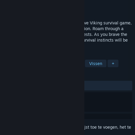
Ontwikkelaar
MSG Studio
Uitgever
MSG Studio
Uitgebracht
Binnenkort verwacht
Embark on an epic journey in our immersive Viking survival game,
where untamed lands await your exploration. Roam through a
sprawling open world, navigating lush forests. As you brave the
elements and carve out your path, your survival instincts will be
put to the test.
TAGS
Vroegtijdige toegang
Verkenning
Vissen
+
RECENSIES
Geen gebruikersrecensies
Meld je aan
om dit artikel aan je verlanglijst toe te voegen, het te
volgen of te negeren