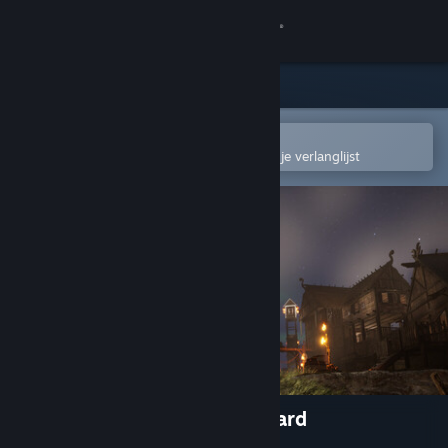
Inloggen
Winkel
Community
In de mobiele Steam-app openen
Om gemakkelijk toe te voegen aan je verlanglijst
Over
Ondersteuning
Taal wijzigen
Download de mobiele Steam-app
Desktopwebsite weergeven
Viking Saga: Echoes of Midgard