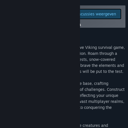
Communitygroepen zoeken
Meld bugs en laat
Alle discussies weergeven
feedback voor dit
Titel:
Viking Saga: Echoes of Midgard
spel achter op de discussiefora
Genre:
Actie
,
Casual
,
Indie
,
Vroegtijdige toegang
Uitgavedatum:
Binnenkort verwacht
Over dit spel
Embark on an epic journey in our immersive Viking survival game,
where untamed lands await your exploration. Roam through a
sprawling open world, navigating lush forests, snow-covered
mountains, and treacherous seas. As you brave the elements and
carve out your path, your survival instincts will be put to the test.
Gather resources to establish a formidable base, crafting
fortifications that withstand the harshest of challenges. Construct
grand halls and humble huts alike, each reflecting your unique
playstyle. Collaborate with friends in the vast multiplayer realms,
where camaraderie and strategy are key to conquering the
wilderness.
Venture deep into the wilds, hunting fierce creatures and