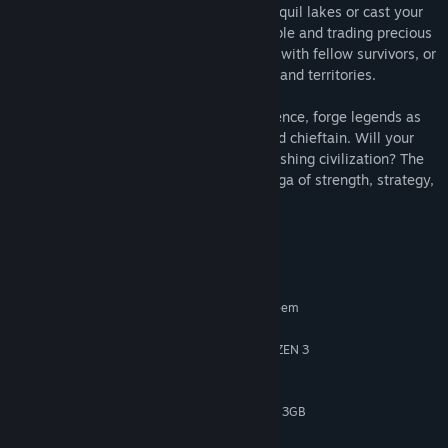
discovering hidden mysteries. Fish in tranquil lakes or cast your
net in tumultuous seas, feeding your people and trading precious
catches for vital supplies. Forge alliances with fellow survivors, or
engage in epic battles to claim resources and territories.
In this dual single and multiplayer experience, forge legends as
you rise from a lone wanderer to a revered chieftain. Will your
legacy be one of survival, unity, and flourishing civilization? The
choice is yours in this Medieval/Viking saga of strength, strategy,
and untold adventure.
Systeemeisen
MINIMUM:
Vereist een 64-bitsprocessor en -besturingssysteem
64-bit Windows 10
BESTURINGSSYSTEEM:
INTEL CORE I5-8400 or AMD RYZEN 3
PROCESSOR:
3300X
12 GB RAM
GEHEUGEN:
NVIDIA GeForce GTX 1060 3GB
GRAFISCHE KAART:
or AMD Radeon RX 570 4GB