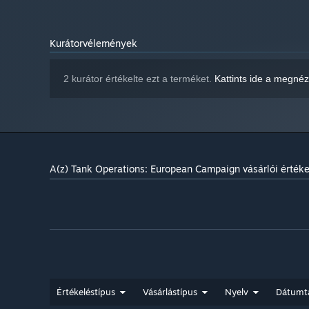
Saved files are saved in
EGYÉB MEGJEGYZÉSEK:
the User’s documents folder.
2024. január 1-jétől a Steam kliens csak a Windows 10 és újabb 
*
Kurátorvélemények
2 kurátor értékelte ezt a terméket.
Kattints ide a megné
A(z) Tank Operations: European Campaign vásárlói értéke
Értékeléstípus
Vásárlástípus
Nyelv
Dátumt