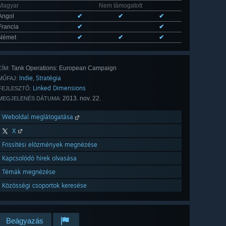
Magyar
Nem támogatott
Angol
✔
✔
✔
Francia
✔
✔
Német
✔
✔
✔
Tank Operations: European Campaign
CÍM:
Indie
Stratégia
,
MŰFAJ:
Linked Dimensions
FEJLESZTŐ:
2013. nov. 22.
MEGJELENÉS DÁTUMA:
Weboldal meglátogatása
X
Frissítési előzmények megnézése
Kapcsolódó hírek olvasása
Témák megnézése
Közösségi csoportok keresése
Beágyazás