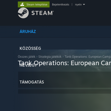
Steam telepítése
Bejelentkezés
|
nyelv
ÁRUHÁZ
KÖZÖSSÉG
Összes játék
>
Stratégia játékok
>
Tank Operations: European Camp
Tank Operations: European C
NÉVJEGY
TÁMOGATÁS