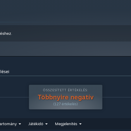
verziókat fogja támogatni.
zéshez
.
lései
ÖSSZESÍTETT ÉRTÉKELÉS:
Többnyire negatív
(127 értékelés)
artomány
Játékidő
Megjelenítés