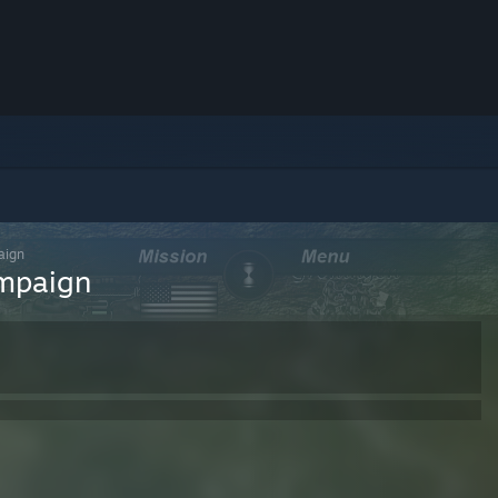
aign
ampaign