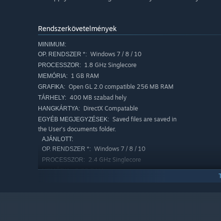
Rendszerkövetelmények
MINIMUM:
Windows 7 / 8 / 10
OP. RENDSZER *:
1.8 GHz Singlecore
PROCESSZOR:
1 GB RAM
MEMÓRIA:
Open GL 2.0 compatible 256 MB RAM
GRAFIKA:
400 MB szabad hely
TÁRHELY:
DirectX Compatable
HANGKÁRTYA:
Saved files are saved in
EGYÉB MEGJEGYZÉSEK:
the User’s documents folder.
AJÁNLOTT:
Windows 7 / 8 / 10
OP. RENDSZER *:
2.4 GHz Singlecore
PROCESSZOR:
2 GB RAM
MEMÓRIA:
Open GL 2.0 compatible 512 MB RAM
GRAFIKA:
Verzió: 9.0c
DIRECTX:
500 MB szabad hely
TÁRHELY:
DirectX Compatable
HANGKÁRTYA: