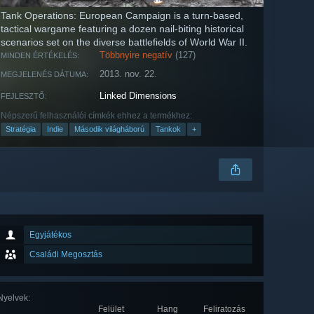
Tank Operations: European Campaign is a turn-based,
tactical wargame featuring a dozen nail-biting historical
scenarios set on the diverse battlefields of World War II.
Többnyire negatív
(127)
MINDEN ÉRTÉKELÉS:
2013. nov. 22.
MEGJELENÉS DÁTUMA:
Linked Dimensions
FEJLESZTŐ:
Népszerű felhasználói címkék ehhez a termékhez:
Stratégia
Indie
Második világháború
Tankok
+
Egyjátékos
Családi Megosztás
Nyelvek
:
Felület
Hang
Feliratozás