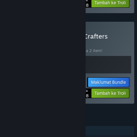
Harga Anda:
-10%
Tambah ke Troli
$35.98
Beli Astro Colony + Eden Crafters
BUNDLE
(?)
Beli bundle ini untuk jimat 10% bagi semua 2 item!
Maklumat Bundle
Harga Anda:
-10%
Tambah ke Troli
$35.98
Lihat semua 5 bundle.
CIRI
Pemain solo