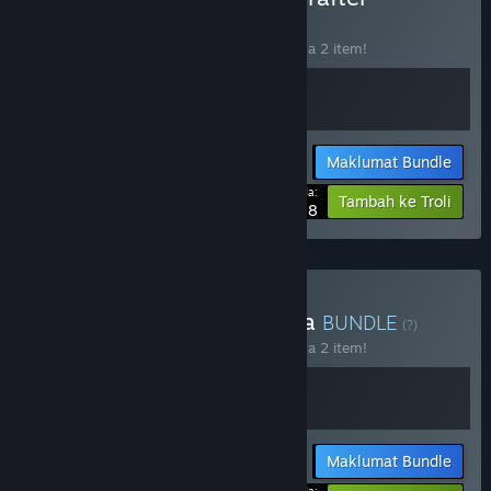
BUNDLE
(?)
Beli bundle ini untuk jimat 10% bagi semua 2 item!
Maklumat Bundle
Harga Anda:
-10%
Tambah ke Troli
$35.98
Beli Eden Crafters x Qanga
BUNDLE
(?)
Beli bundle ini untuk jimat 10% bagi semua 2 item!
Maklumat Bundle