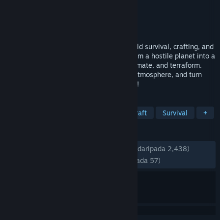
Pembangun
Osaris Games
Penerbit
Osaris Games
Dikeluarkan
7 Mei, 2026
Eden Crafters is a solo or co-op open-world survival, crafting, and
factory-building game where you transform a hostile planet into a
habitable haven for humanity. Build, automate, and terraform.
Control the climate, create a breathable atmosphere, and turn
toxic lakes into water: shape a new world!
TAG
Automation
Open World Survival Craft
Survival
+
ULASAN
SEPANJANG MASA:
Sangat Positif
(84% daripada 2,438)
TERKINI:
Kebanyakan Positif
(75% daripada 57)