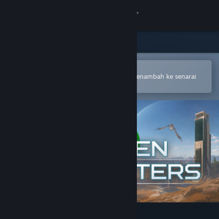
Sign in
Gedung
Komuniti
Buka dalam Steam Mobile App
Untuk membuat pembelian atau menambah ke senarai
hajat anda dengan mudah
Tentang
Sokongan
Ubah bahasa
Dapatkan Steam Mobile App
Lihat laman web desktop
Eden Crafters