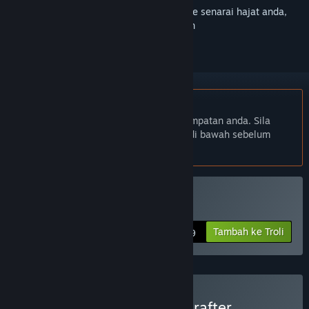
Daftar masuk
untuk menambah item ini ke senarai hajat anda,
ikuti atau tandakannya sebagai diabaikan
Bahasa Bahasa Melayu tidak disokong
Produk ini tidak menyokong bahasa tempatan anda. Sila
semak senarai bahasa yang disokong di bawah sebelum
membuat pembelian
Beli Eden Crafters
Tambah ke Troli
$19.99
Beli Astrometica & Eden Crafter