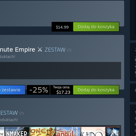
Dodaj do koszyka
$14.99
Minute Empire ⚔
ZESTAW
(?)
duktach!
-25%
Twoja cena:
o zestawie
Dodaj do koszyka
$17.23
ZESTAW
(?)
roduktach!