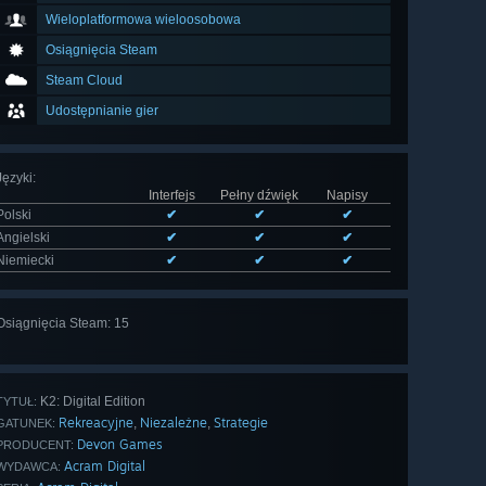
Wieloplatformowa wieloosobowa
Osiągnięcia Steam
Steam Cloud
Udostępnianie gier
Języki
:
Interfejs
Pełny dźwięk
Napisy
Polski
✔
✔
✔
Angielski
✔
✔
✔
Niemiecki
✔
✔
✔
Wyświetl
Osiągnięcia Steam: 15
wszystkie
(15)
K2: Digital Edition
TYTUŁ:
Rekreacyjne
Niezależne
Strategie
,
,
GATUNEK:
Devon Games
PRODUCENT:
Acram Digital
WYDAWCA: