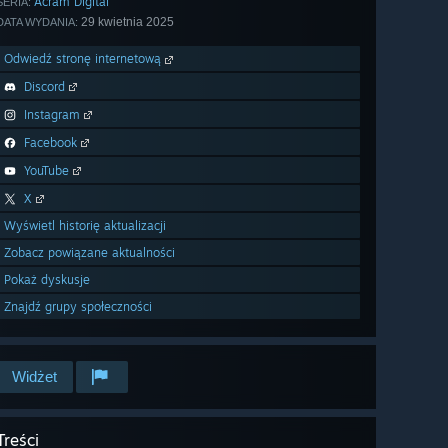
Acram Digital
SERIA:
29 kwietnia 2025
DATA WYDANIA:
Odwiedź stronę internetową
Discord
Instagram
Facebook
YouTube
X
Wyświetl historię aktualizacji
Zobacz powiązane aktualności
Pokaż dyskusje
Znajdź grupy społeczności
Widżet
Treści