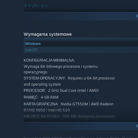
4 tryby gry
Zmierz się ze sztuczną inteligencją na 3 poziomach tr
Graj w trybie jednoosobowym bijąc własne rekordy
Graj online z przyjaciółmi w trybie wieloosobowym
Wymagania systemowe
Krótka kampania w trybie jednoosobowym
Windows
macOS
KONFIGURACJA MINIMALNA:
Wymaga 64-bitowego procesora i systemu
operacyjnego
Requires a 64-bit processor
SYSTEM OPERACYJNY:
and operating system
2 GHz Dual Core (Intel / AMD)
PROCESOR:
4 GB RAM
PAMIĘĆ:
Nvidia GT550M | AMD Radeon
KARTA GRAFICZNA:
R7/HD 5650 | Intel HD 520
500 MB dostępnej przestrzeni
MIEJSCE NA DYSKU:
Weź pod uwagę aktualne warunki pogodowe, topografię w
KONFIGURACJA ZALECANA:
wspinacze mają zaatakować szczyt, znajdź strategiczne 
Wymaga 64-bitowego procesora i systemu
operacyjnego
swoich kart. Rozważnie planuj kolejne tury. Modyfikuj s