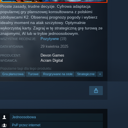
Proste zasady, trudne decyzje. Cyfrowa adaptacja
popularnej gry planszowej konsultowana z polskimi
zdobywcami K2. Obserwuj prognozy pogody i wybierz
idealny moment na atak szczytowy. Optymalnie
wykorzystaj karty. Zagraj w tę strategiczną grę turową ze
znajomymi, AI lub w trybie jednoosobowym.
Pozytywne
(19)
WSZYSTKIE RECENZJE:
29 kwietnia 2025
DATA WYDANIA:
Devon Games
PRODUCENT:
Acram Digital
WYDAWCA:
Popularne tagi dla tego produktu:
Gra planszowa
Turowe
Rozgrywane na stole
Strategiczne
+
Jednoosobowa
PvP przez internet