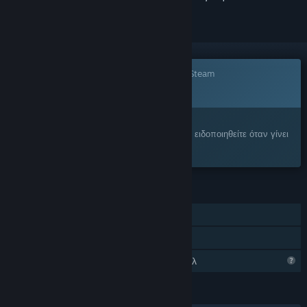
Το παιχνίδι δεν είναι ακόμα διαθέσιμο στο Steam
ΠΡΟΣΕΧΩΣ
Σας ενδιαφέρει;
Προσθέστε το στη Λίστα Επιθυμιών σας και ειδοποιηθείτε όταν γίνει
διαθέσιμο.
ΧΑΡΑΚΤΗΡΙΣΤΙΚΆ
Ένας παίκτης
Κοινή Χρήση
Περιορισμένα χαρακτηριστικά προφίλ
ΓΛΏΣΣΕΣ