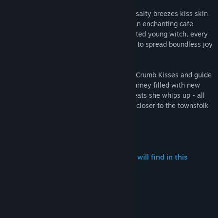
Near the edges of a seaside town, where salty breezes kiss skin
and a radiant sun shines on the horizon, an enchanting cafe
emerges... Owned and operated by a spirited young witch, every
pastry she serves has a singular purpose: to spread boundless joy
and compassion throughout the world.
Enter the world of Pearlglow Cafe: Sweet Crumb Kisses and guide
Juniper as she embarks on a charming journey filled with new
beginnings and the delectably magical treats she whips up - all
served with a side of romance as you get closer to the townsfolk
who frequent her store.
✦
"Let me tell you about the love you will find in this
world...and the magic it will bring." ✦