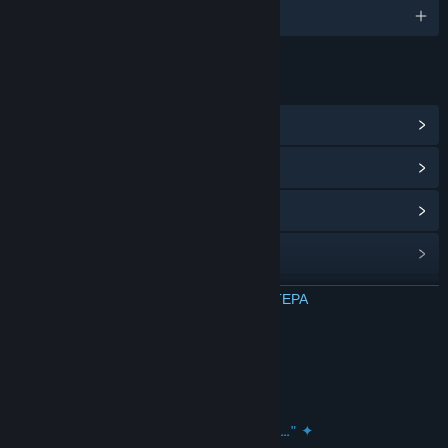
Αγγλικά
ΣΎΝΔΕΣΜΟΙ ΚΑΙ ΠΛΗΡΟΦΟΡΊΕΣ
Προβολή κέντρου Κοινότητας
Ιστορικό ενημερώσεων
Σχετικά νέα
Συζητήσεις
Ομάδες της Κοινότητας
ΔΙΑΒΑΣΤΕ ΠΕΡΙΣΣΟΤΕΡΑ
Τίτλος:
Pearlglow Cafe: Sweet Crumb Kisses
Σχετικά με αυτό το παιχνίδι
Είδος:
Indie
Ημ/νία κυκλοφορίας:
ΠΡΟΣΕΧΩΣ
✦
"With every wave, a new adventure..." ✦