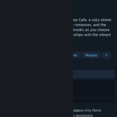
Δημιουργός
Studio Ghost Legs
Εκδότης
Studio Ghost Legs
Κυκλοφορία
ΠΡΟΣΕΧΩΣ
Step through the magical doors of Pearlglow Cafe, a cozy otome
visual novel about new beginnings, gentle romances, and the
power of food. Experience life as Juniper Brooks as you choose
your cafe's daily special and build relationships with the vibrant
townsfolk.
ΕΤΙΚΈΤΕΣ
Οτόμε
Πρωταγωνίστρια
Ρομαντικό
Μαγεία
+
ΚΡΙΤΙΚΈΣ
Δεν υπάρχουν κριτικές χρηστών
Συνδεθείτε
για να προσθέσετε αυτό το αντικείμενο στη Λίστα
Επιθυμιών σας, να το ακολουθήσετε ή να το αγνοήσετε