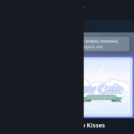
Σύνδεση
Κατάστημα
Κοινότητα
Άνοιγμα στην εφαρμογή Steam για κινητές συσκευές
Για εύκολη προσθήκη στη Λίστα Επιθυμιών σας
Σχετικά
Υποστήριξη
Αλλαγή γλώσσας
Αποκτήστε την εφαρμογή Steam για κινητές συσκευές
Προβολή ιστοσελίδας για υπολογιστές
Pearlglow Cafe: Sweet Crumb Kisses