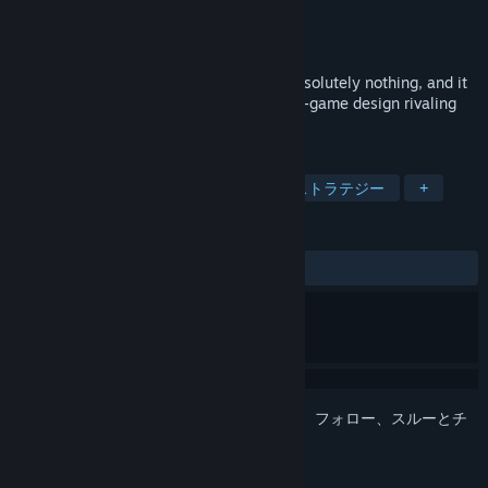
開発元
Joshua Curtis
パブリッシャー
Joshua Curtis
リリース日
2023年9月1日
Absolutely Nothing is a (game?) about absolutely nothing, and it
is the pinnacle of minimalistic puzzel non-game design rivaling
modern AAA titles.
タグ
カジュアル
シミュレーション
ストラテジー
+
レビュー
全期間：
好評
(24件中87%)
このアイテムをウィッシュリストへの追加、フォロー、スルーとチ
ェックするには、
サインイン
してください。