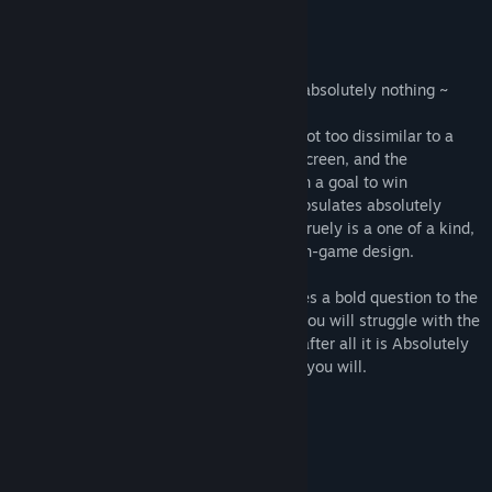
このゲームについて
~ Absolutely Nothing is a (game?) about absolutely nothing ~
Absolutely Nothing is a bizarre (game?) not too dissimilar to a
modern art piece. You are given a blank screen, and the
instructions to do absolutely nothing, with a goal to win
absolutely nothing. This experience encapsulates absolutely
nothing into (game?) form. This (game?) truely is a one of a kind,
and is the pinnacle of minimalism and non-game design.
The gameplay of Absolutely Nothing poses a bold question to the
player... "What the hell is going on?", as you will struggle with the
reality that there is in fact no gameplay, after all it is Absolutely
Nothing, and you may make of that what you will.
Featuring:
- Modern AAA title!