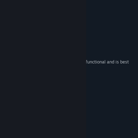
- Full controller support!
- Great graphics!
- Fluid movement controls!
- Emotional storytelling!
- Interesting characters!
- Great musical score!
- None of the above!
This (game?) is not for the cognitively disfunctional and is best
played blind... or deaf... or both.
システム要件
最低:
Windows 7
OS *:
intel or AMD Dual Core
プロセッサー:
2 GB RAM
メモリー:
integrated Graphics
グラフィック:
15 MB の空き容量
ストレージ:
Any
サウンドカード: