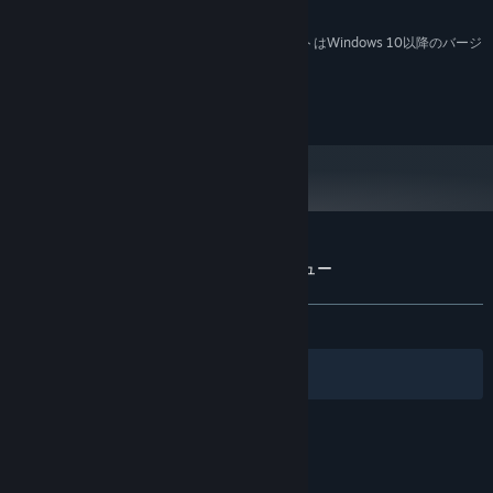
Can probably run on a potato.
追記事項:
2024年1月1日（PT）以降、SteamクライアントはWindows 10以降のバージ
*
ョンのみをサポートします。
You can't copyright nothing.
『Absolutely Nothing』のカスタマーレビュー
ユーザーレビューについて
個人設定
全期間：
好評
(24件中87%)
フィルター
あなたの言語