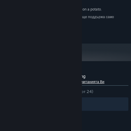
Any
ЗВУКОВА КАРТА:
Can probably run on a potato.
ДОПЪЛНИТЕЛНИ БЕЛЕЖКИ:
Считано от 01 януари 2024 Steam клиентът ще поддържа само
*
Windows 10 и по-нови версии.
You can't copyright nothing.
Рецензии от клиенти за Absolutely Nothing
Относно потребителските рецензии
Предпочитанията Ви
ЗА ЦЕЛИЯ ПЕРИОД:
Положителни
(87% от 24)
Филтри
Езиците Ви
© Valve Corporation. Всички права запазени. Всички