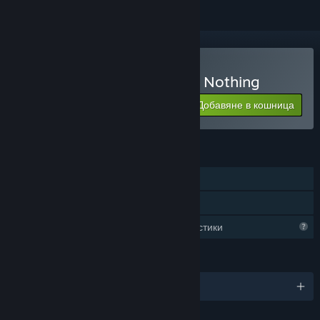
Закупуване на Absolutely Nothing
Добавяне в кошница
$0.99
ХАРАКТЕРИСТИКИ
Самостоятелна игра
Семейно споделяне
Ограничени профилни характеристики
ЕЗИЦИ
Български и още 102