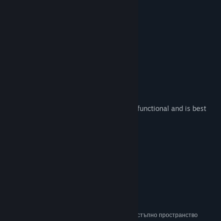
- Modern AAA title!
- Full controller support!
- Great graphics!
- Fluid movement controls!
- Emotional storytelling!
- Interesting characters!
- Great musical score!
- None of the above!
This (game?) is not for the cognitively disfunctional and is best
played blind... or deaf... or both.
Системни изисквания
МИНИМАЛНИ:
Windows 7
ОС *:
intel or AMD Dual Core
ПРОЦЕСОР:
2 GB памет
ПАМЕТ:
integrated Graphics
ВИДЕОКАРТА:
15 MB достъпно пространство
ПРОСТРАНСТВО ЗА СЪХРАНЕНИЕ: