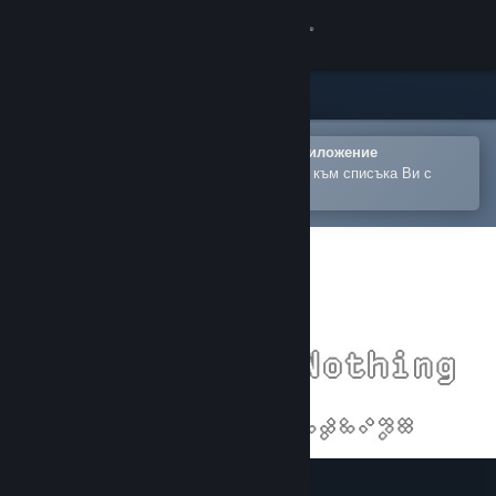
Вписване
Магазин
Общност
Отваряне в мобилното Steam приложение
За лесно закупуване или добавяне към списъка Ви с
желания
Относно
Поддръжка
Смяна на езика
Сдобийте се с мобилното Steam приложение
Преглед на сайта за настолни компютри
Absolutely Nothing