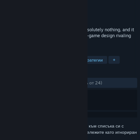
Разработчик
Joshua Curtis
Издател
Joshua Curtis
Издадена на
1 септ. 2023
Absolutely Nothing is a (game?) about absolutely nothing, and it
is the pinnacle of minimalistic puzzel non-game design rivaling
modern AAA titles.
ТАГОВЕ
Неангажиращи
Симулации
Стратегии
+
РЕЦЕНЗИИ
ЗА ЦЕЛИЯ ПЕРИОД:
Положителни
(87% от 24)
Впишете се
, за да добавите този артикул към списъка си с
желания, да го последвате или да го отбележите като игнориран