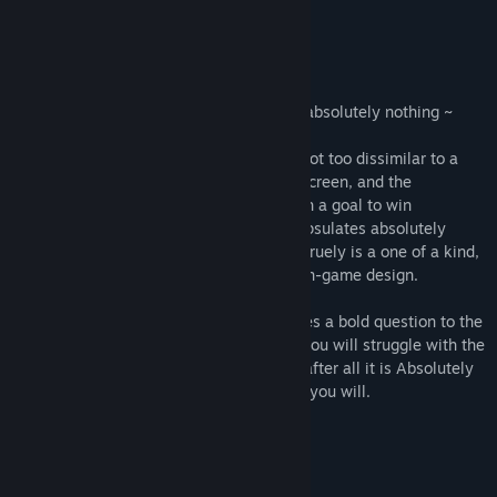
10/10 – Jimmy
Относно тази игра
~ Absolutely Nothing is a (game?) about absolutely nothing ~
Absolutely Nothing is a bizarre (game?) not too dissimilar to a
modern art piece. You are given a blank screen, and the
instructions to do absolutely nothing, with a goal to win
absolutely nothing. This experience encapsulates absolutely
nothing into (game?) form. This (game?) truely is a one of a kind,
and is the pinnacle of minimalism and non-game design.
The gameplay of Absolutely Nothing poses a bold question to the
player... "What the hell is going on?", as you will struggle with the
reality that there is in fact no gameplay, after all it is Absolutely
Nothing, and you may make of that what you will.
Featuring: