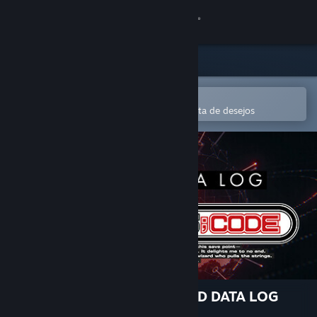
Iniciar sessão
Loja
Comunidade
Abre na app Steam Mobile
Para comprares ou adicionares à lista de desejos
Sobre
Apoio
Alterar idioma
Instala a app móvel do Steam
Ver versão para computadores
ANONYMOUS;CODE - SOUND DATA LOG