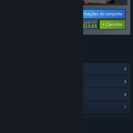
Informações do conjunto
$68.37
-10%
-80%
+ Carrinho
$13.65
LINKS E INFORMAÇÕES
Ver Central Comunitária
Ver histórico de atualizações
Ler notícias relacionadas
Procurar grupos comunitários
VER MAIS
Título:
ANONYMOUS;CODE - SOUND DATA LOG
Data de lançamento:
8 set. 2023