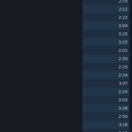
8
DEEP SHADOW
2:15
9
PROGRAM
2:12
10
OPERATIONS
2:22
11
MINUS STREAM
3:04
12
ACCELERATOR
3:25
13
AGENT
3:25
14
LOAD
2:02
15
CYBER FORCE DOLLS
2:30
16
LET'S GO ON A DATE!
2:25
17
CRATER
2:34
18
SAD MORNING
3:37
19
WHY?
2:24
20
LATENCY
3:03
21
NUMERICAL EXPRESSION
3:28
22
QUEST
2:50
23
NEW MATTER
3:18