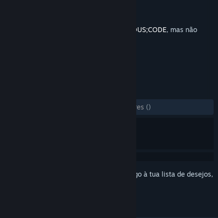
Developer
MAGES. Inc.
Editora
Spike Chunsoft Co., Ltd.
Lançamento:
8 set. 2023
Isto é conteúdo adicional para
ANONYMOUS;CODE
, mas não
inclui o jogo base.
ANÁLISES
DESDE O INÍCIO:
1 análises de utilizadores
()
Inicia a sessão
para adicionares este artigo à tua lista de desejos,
segui-lo ou ignorá-lo.