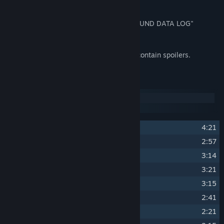
Acerca deste conteúdo
ANONYMOUS;CODE Full Soundtrack: "SOUND DATA LOG"
Features 52 tracks from the main game.
Please note that some of the track titles contain spoilers.
Lista de faixas
Disco 1
Disco 2
1
THE WORLD LAYERS -First theme-
4:21
2
LIFE GAME
2:57
3
AS PER USUAL
3:14
4
NAKANO SYMPHONIES
3:21
5
ZERO POINT
3:15
6
INSTITUTION
2:41
7
MEETING
2:21