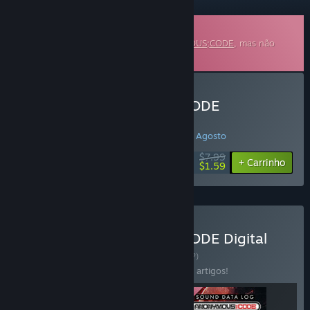
Banda sonora transferível
Isto é conteúdo adicional para
ANONYMOUS;CODE
, mas não
inclui o jogo base.
Comprar ANONYMOUS;CODE
Soundtrack
PROMOÇÃO ESPECIAL! Termina em 19 de Agosto
$7.99
-80%
+ Carrinho
$1.59
Comprar ANONYMOUS;CODE Digital
Deluxe Edition
CONJUNTO
(?)
Compra este conjunto e poupa 10% em 3 artigos!