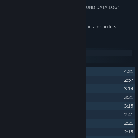
ANONYMOUS;CODE Full Soundtrack: "SOUND DATA LOG"
Features 52 tracks from the main game.
Please note that some of the track titles contain spoilers.
트랙 목록
디스크 1
디스크 2
1
THE WORLD LAYERS -First theme-
4:21
2
LIFE GAME
2:57
3
AS PER USUAL
3:14
4
NAKANO SYMPHONIES
3:21
5
ZERO POINT
3:15
6
INSTITUTION
2:41
7
MEETING
2:21
8
DEEP SHADOW
2:15