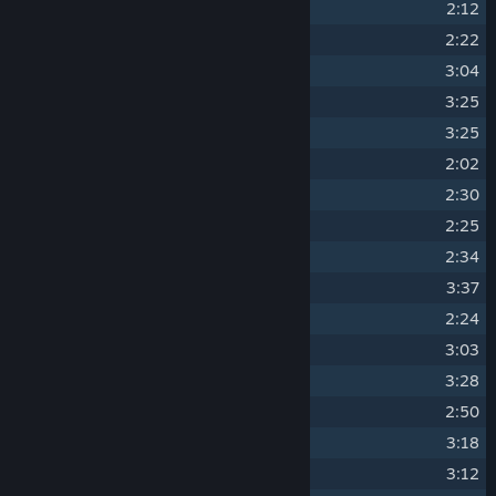
9
PROGRAM
2:12
10
OPERATIONS
2:22
11
MINUS STREAM
3:04
12
ACCELERATOR
3:25
13
AGENT
3:25
14
LOAD
2:02
15
CYBER FORCE DOLLS
2:30
16
LET'S GO ON A DATE!
2:25
17
CRATER
2:34
18
SAD MORNING
3:37
19
WHY?
2:24
20
LATENCY
3:03
21
NUMERICAL EXPRESSION
3:28
22
QUEST
2:50
23
NEW MATTER
3:18
24
JUNO'S MADNESS
3:12