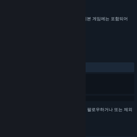
개발자
MAGES. Inc.
배급사
Spike Chunsoft Co., Ltd.
출시일
2023년 9월 8일
ANONYMOUS;CODE
의 추가 콘텐츠이며, 기본 게임에는 포함되어
있지 않습니다.
평가
전체:
사용자 평가 1개
()
로그인
하셔서 게임을 찜 목록에 추가하거나, 팔로우하거나 또는 제외
로 지정하세요.