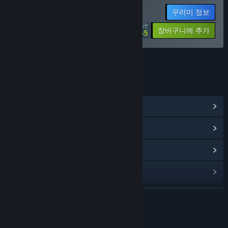
꾸러미 정보
$68.37
-10%
-80%
장바구니에 추가
$13.65
링크 및 정보
커뮤니티 허브 보기
업데이트 기록 보기
관련 뉴스 보기
커뮤니티 그룹 찾기
더 보기
제목:
ANONYMOUS;CODE - SOUND DATA LOG
출시일:
2023년 9월 8일
콘텐츠 정보