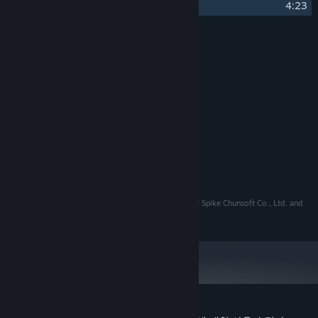
25
BREAKTHROUGH
4:23
제작진
TAKESHI ABO
아티스트:
TAKESHI ABO
작곡가:
MAGES.
음반사:
시스템 요구 사항
최소:
408 MB 사용 가능 공간
저장 공간:
©MAGES./Chiyo St. Inc. Licensed to and Published by Spike Chunsoft Co., Ltd. and
Spike Chunsoft, Inc.