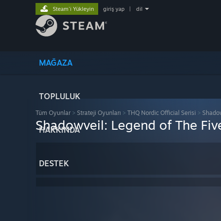
Steam'i Yükleyin
giriş yap
|
dil
MAĞAZA
TOPLULUK
Tüm Oyunlar
>
Strateji Oyunları
>
THQ Nordic Official Serisi
>
Shadow
Shadowveil: Legend of The Fiv
HAKKINDA
DESTEK