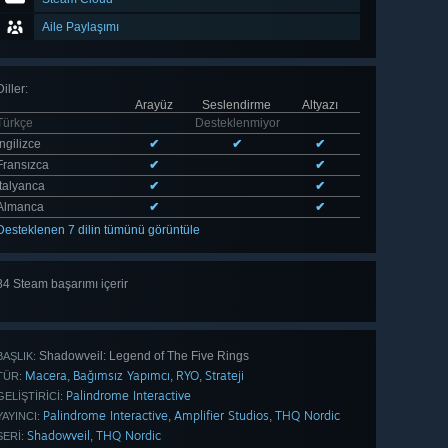
Aile Paylaşımı
Diller
:
Arayüz
Seslendirme
Altyazı
Türkçe
Desteklenmiyor
İngilizce
✔
✔
✔
Fransızca
✔
✔
İtalyanca
✔
✔
Almanca
✔
✔
Desteklenen 7 dilin tümünü görüntüle
84 Steam başarımı içerir
Tümünü
gör 84
Shadowveil: Legend of The Five Rings
BAŞLIK:
Macera
Bağımsız Yapımcı
RYO
Strateji
,
,
,
TÜR:
Palindrome Interactive
GELIŞTIRICI:
Palindrome Interactive
Amplifier Studios
THQ Nordic
,
,
YAYINCI:
Shadowveil
THQ Nordic
,
SERI: