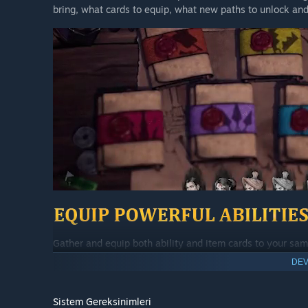
bring, what cards to equip, what new paths to unlock and
Gather and equip both ability and item cards to your sa
powerful synergies/combinations between your party mem
DEV
battle.
Sistem Gereksinimleri