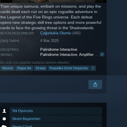
Train unique samurai, embark on missions, and play the
cards dealt each run on an epic roguelite adventure in
the Legend of the Five Rings universe. Each defeat
opens new strategic skill tree options and more powerful
cards to face the growing threat in the Shadowlands.
Çoğunlukla Olumlu
(466)
BÜTÜN İNCELEMELER:
4 Mar 2025
ÇIKIŞ TARIHI:
Palindrome Interactive
GELIŞTIRICI:
Palindrome Interactive
,
Amplifier Studios
+
,
THQ Nordi
YAYINCI:
Bu ürün için popüler kullanıcı tanımlı etiketler:
Macera
Rogue-lite
Strateji
Roguelike Deste Oluşturma
+
Tek Oyunculu
Steam Başarımları
Steam Cloud