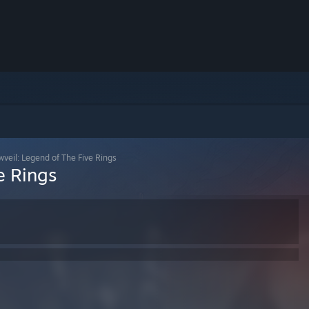
veil: Legend of The Five Rings
e Rings