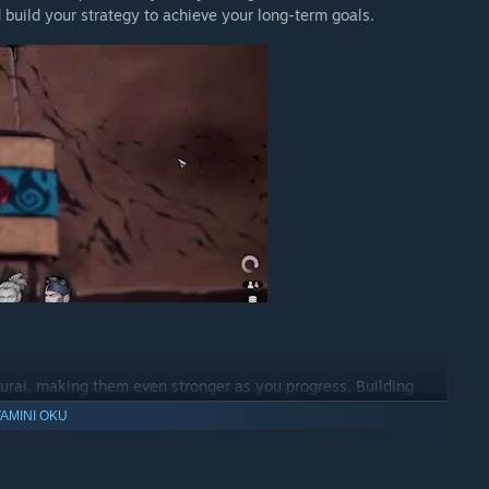
 build your strategy to achieve your long-term goals.
murai, making them even stronger as you progress. Building
bers will be crucial in determining the outcome of each
AMINI OKU