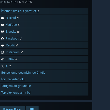
4 Mar 2025
ÇIKIŞ TARIHI:
İnternet sitesini ziyaret et
Discord
YouTube
Bluesky
Facebook
Reddit
Instagram
TikTok
X
Güncelleme geçmişini görüntüle
İlgili haberleri oku
Tartışmaları görüntüle
Topluluk gruplarını bul
Sitene Ekle