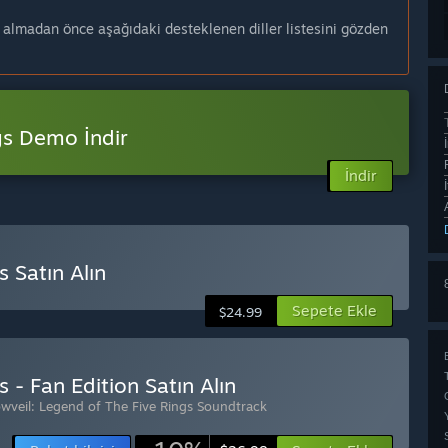
n almadan önce aşağıdaki desteklenen diller listesini gözden
gs Demo İndir
İndir
 Satın Alın
Sepete Ekle
$24.99
 - Fan Edition Satın Alın
wveil: Legend of The Five Rings Soundtrack