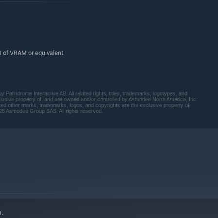
 of VRAM or equivalent
alindrome Interactive AB. All related rights, titles, trademarks, logotypes, and
usive property of, and are owned and/or controlled by Asmodee North America, Inc.
lated other marks, trademarks, logos, and copyrights are the exclusive property of
5 Asmodee Group SAS. All rights reserved.
prove along different paths to grow your party stronger for
l be better equipped to face the dangers that lie deeper in the
n.