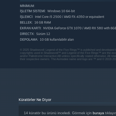
MINIMUM:
Windows 10 64-bit
İŞLETIM SISTEMI:
Intel Core i5 2500 / AMD FX-4350 or equivalent
İŞLEMCI:
16 GB RAM
BELLEK:
NVIDIA GeForce GTX 1070 / AMD RX 580 with 6GB
EKRAN KARTI:
Sürüm 12
DIRECTX:
10 GB kullanılabilir alan
DEPOLAMA:
© 2025 Shadowveil: Legend of the Five Rings™ is published and developed by P
copyrights used in Shadowveil™ and Legend of the Five Rings™ are the excl
and/or Palindrome Interactive AB unless specifically stated otherwise. All re
their respective owners. The Asmodee name and logo are ™ and © 2019-202
Recruit new samurai, unlock new classes, level up and im
each run. As your party grows in ability and size, you wil
Shadowlands.
Küratörler Ne Diyor
14 küratör bu ürünü inceledi. Görmek için
buraya
tıklayı