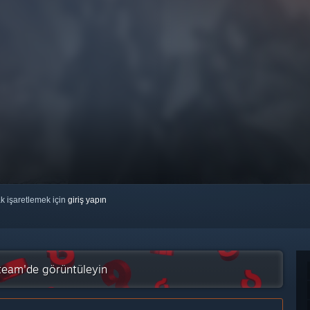
ak işaretlemek için
giriş yapın
team'de görüntüleyin