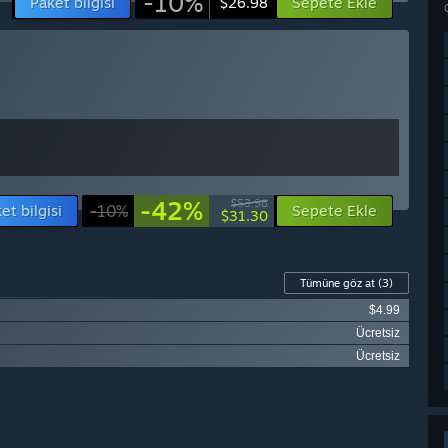
-10%
Paket bilgisi
Sepete Ekle
$26.98
-42%
$53.98
et bilgisi
-10%
Sepete Ekle
$31.30
Tümüne göz at
(3)
$4.99
Ücretsiz
Ücretsiz