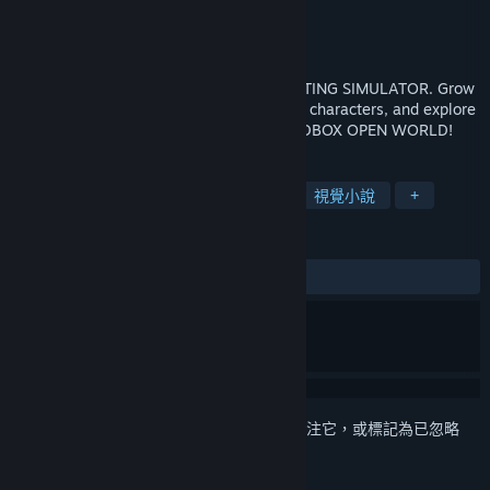
HugPlay
開發人員
HugPlay
發行商
發行日
即將推出
HoneySun is a CASUAL FARMING and DATING SIMULATOR. Grow
crops, fall in love with numerous amazing characters, and explore
unique game mechanics in a vibrant SANDBOX OPEN WORLD!
標籤
農場模擬
色情內容
戀愛模擬
視覺小說
+
評論
無使用者評論
登入
以將此項目新增至您的願望清單、關注它，或標記為已忽略