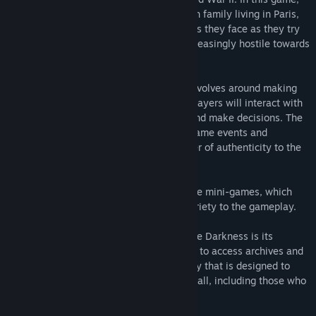
players take on the role of a Polish Jewish family living in Paris,
experiencing the hardships and challenges they face as they try
to survive in a world that is becoming increasingly hostile towards
them.
Gameplay in The Light in the Darkness revolves around making
choices and exploring the environment. Players will interact with
various characters, engage in dialogue, and make decisions. The
game's story is told through a mix of in-game events and
documentary evidence, which adds a layer of authenticity to the
experience.
The game also features a variety of simple mini-games, which
help to break up the narrative and add variety to the gameplay.
One of the key features of The Light in the Darkness is its
educational platform. Players will be able to access archives and
photos, as well as explore history in a way that is designed to
make Holocaust education accessible for all, including those who
don't have the ability to visit museums.