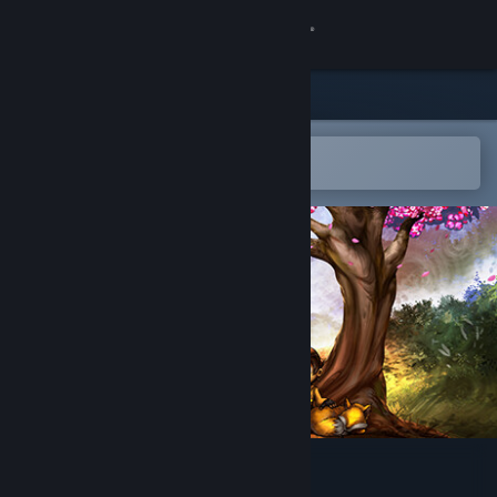
Kirjaudu sisään
Kauppa
Yhteisö
Avaa Steam-mobiilisovelluksessa
Helppo ostaa tai lisätä toivelistalle
Tietoa
Tuki
Vaihda kieli
Hanki Steam-mobiilisovellus
Näytä työpöytäsivusto
The Light in the Darkness