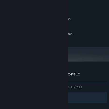
Järjestelmävaatimukset
VÄHINTÄÄN:
Vaatii 64-bittisen suorittimen ja käyttöjärjestelmän
Windows 10
KÄYTTÖJÄRJESTELMÄ:
SUOSITUS:
Vaatii 64-bittisen suorittimen ja käyttöjärjestelmän
Windows 10
KÄYTTÖJÄRJESTELMÄ:
Sovelluksen The Light in the Darkness arvostelut
Tietoa käyttäjäarvosteluista
Asetukset
YHTEENSÄ:
Enimmäkseen myönteinen
(78 % / 61)
Suodattimet
Omat kielet