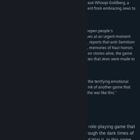
propaganda. He shows how the Holocaust was, pace Whoopi Goldberg, a
“race-based” genocide and how quickly France went from embracing Jews to
sending them to their deaths.”
The Times
“Mr. Bernard’s approach could even be used to deepen people’s
understanding of other genocides. The game arrives at an urgent moment.
The Anti-Defamation League, an advocacy group, reports that anti-Semitism
has reached a record-high in America. Elsewhere, memories of Nazi horrors
are waning as elderly survivors die. By keeping their stories alive, the game
helps to inform new generations about the atrocities that Jews were made to
endure.”
The Economist
“The Light in the Darkness forces you to consider the terrifying emotional
truth of this dark chapter in history... it’s hard to think of another game that
has really dug into the horrors and the trauma of the war like this.”
Radio Times
Tietoa pelistä
The Light in the Darkness is a captivating role-playing game that
takes players on an emotional journey through the dark times of
the Nazi occupation of France during World War II. In this game,