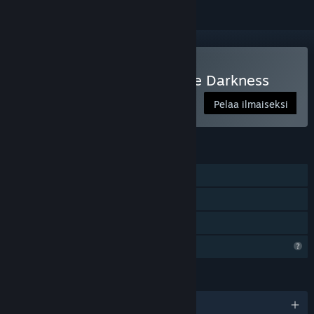
Pelaa peliä The Light in the Darkness
Pelaa ilmaiseksi
OMINAISUUDET
Yksinpeli
Steam-saavutukset
Perhejako
Rajoitetut profiiliominaisuudet
KIELET
englanti ja 2 muuta