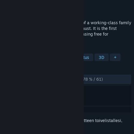
Kehittäjä
Voices of the Forgotten
Julkaisija
Arcade Distillery
Julkaistu
26.1.2024
The Light in the Darkness tells the story of a working-class family
of Polish Jews in France during the Holocaust. It is the first
videogame to portray the Holocaust, releasing free for
educational purposes.
TUNNISTEET
Seikkailuvalinta
Seikkailu
Opetus
3D
+
ARVOSTELUT
YHTEENSÄ:
Enimmäkseen myönteinen
(78 % / 61)
Kirjautumalla sisään
voit lisätä tämän tuotteen toivelistallesi,
seurata sitä tai merkitä sen ohitetuksi