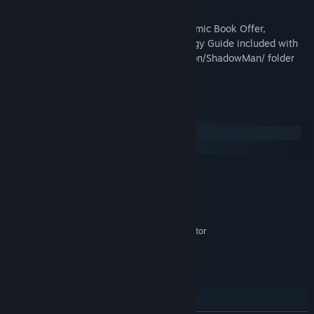
Bonus Content Included:
*NEW* Free Comic Book Offer,
Soundtracks, Map and a 162-page Strategy Guide included with
the game (Check your SteamApps/common/ShadowMan/ folder
after downloading the game)
Sistem Gereksinimleri
Windows
macOS
MINIMUM:
Windows XP / Vista / 7
İŞLETIM SISTEMI *:
Pentium 200 Mhz
İŞLEMCI:
32 MB RAM
BELLEK:
Direct3D compatible 3D accelerator
EKRAN KARTI:
card
Sürüm 6.1
DIRECTX:
3 GB kullanılabilir alan
DEPOLAMA:
DirectX compatible sound card
SES KARTI:
Mask of Shadows Not Included
İLAVE NOTLAR: