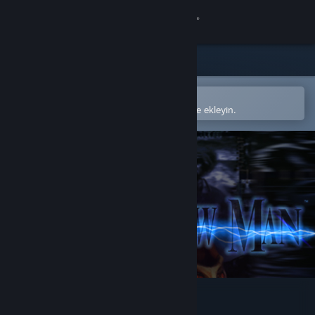
Giriş yap
Mağaza
Topluluk
Steam mobil uygulamasında aç
Kolayca satın alın veya istek listenize ekleyin.
Hakkında
Destek
Dili değiştir
Steam mobil uygulamasını yükle
Masaüstü internet sitesini görüntüle
Shadow Man