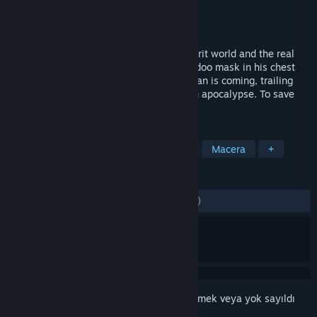
Geliştirici
Acclaim Studios Teesside
Yayıncı
Nightdive Studios
Yayınlandı:
9 Mar 1999
He is coming, stalking criminals in the spirit world and the real
world. A possessed man is coming, a voodoo mask in his chest
and lines of power in his back. Shadow Man is coming, trailing
evil from Liveside to Deadside. To stop an apocalypse. To save
your soul.
ETIKETLER
Aksiyon
Korku
Tek Oyunculu
Macera
+
İNCELEMELER
TÜM ZAMANLAR:
Çok Olumlu
(%87/711)
Bu öğeyi istek listenize eklemek, takip etmek veya yok sayıldı
olarak işaretlemek için
giriş yapın