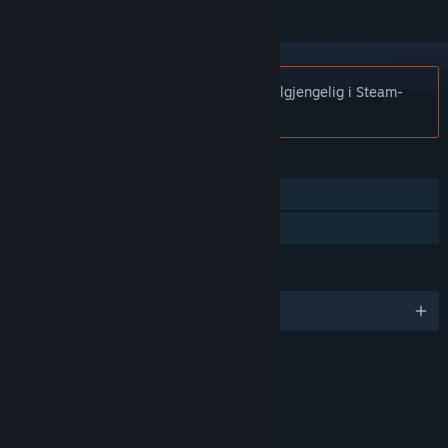
Merknad:
Shadow Man er ikke lenger tilgjengelig i Steam-
butikken.
FUNKSJONER
Enkeltspiller
Familiedeling
SPRÅK
Engelsk og 4 andre
VURDERINGER
Violence