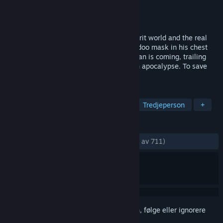
Utvikler
Acclaim Studios Teesside
Utgiver
Nightdive Studios
Utgitt
9. mars 1999
He is coming, stalking criminals in the spirit world and the real
world. A possessed man is coming, a voodoo mask in his chest
and lines of power in his back. Shadow Man is coming, trailing
evil from Liveside to Deadside. To stop an apocalypse. To save
your soul.
MERKELAPPER
Action
Skrekk
Enkeltspiller
Tredjeperson
+
ANMELDELSER
GJENNOM TIDENE:
Veldig positive
(87 % av 711)
Logg inn
for å legge til på ønskelisten, følge eller ignorere