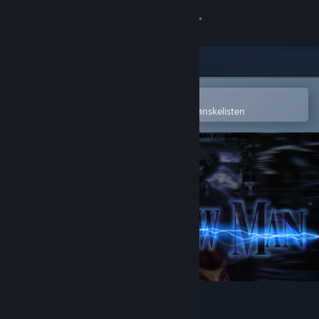
Logg inn
Butikk
Samfunn
Åpne i Steams mobilapp
for å enkelt kjøpe eller legge til på ønskelisten
Om
Kundestøtte
Bytt språk
Skaff deg Steam-appen på mobil
Vis skrivebordsversjon
Shadow Man