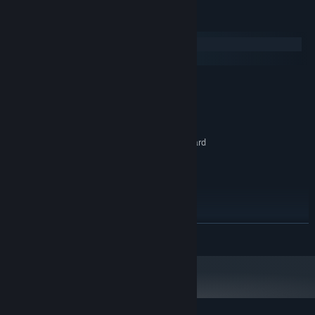
Systemkrav
Windows
macOS
MINIMUM:
Windows XP / Vista / 7
OS *:
Pentium 200 Mhz
PROSESSOR:
32 MB RAM
MINNE:
Direct3D compatible 3D accelerator card
GRAFIKK:
Versjon 6.1
DIRECTX:
3 GB tilgjengelig plass
LAGRING:
DirectX compatible sound card
LYDKORT:
Mask of Shadows Not
TILLEGGSMERKNADER:
Included
LES MER
ANBEFALT:
Windows 7
OS *:
Pentium 400 Mhz
PROSESSOR:
64 MB RAM
MINNE:
Direct3D compatible 3D accelerator card
GRAFIKK:
Versjon 6.1
DIRECTX: