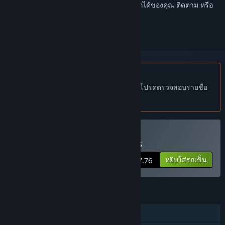
เข้าสู่ระบบ
เพื่อเพิ่มผลิตภัณฑ์นี้ลงในสิ่งที่อยากได้ของคุณ ติดตาม หรือ
ทำเครื่องหมายเป็นถูกละเว้น
ไม่รองรับภาษาไทย
ผลิตภัณฑ์นี้ไม่รองรับภาษาท้องถิ่นของคุณ โปรดตรวจสอบรายชื่อ
ภาษาที่รองรับก่อนทำการสั่งซื้อ
ซื้อ Alex Jones: NWO Wars
หยิบใส่รถเข็น
$17.76
คุณสมบัติ
ผู้เล่นคนเดียว