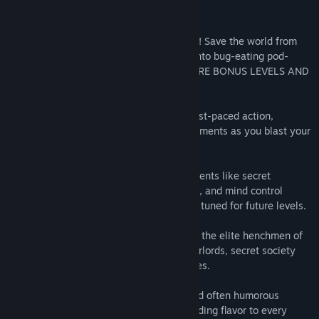
ค้นหากลุ่มชุมชน
เกี่ยวกับเกมนี้
Play the OFFICIAL Alex Jones video game! Save the world from
ชื่อ:
Alex Jones: NWO Wars
the evil globalists’ plot to turn everyone into bug-eating pod-
แนว:
แอ็คชัน
,
อินดี้
dwelling libtards! STAY TUNED FOR FUTURE BONUS LEVELS AND
วันวางจำหน่าย:
3 ม.ค. 2024
CHARACTERS.
Classic Run-and-Gun Gameplay
: Enjoy fast-paced action,
intricate animations, and detailed environments as you blast your
way through waves of enemies.
Unique Levels
: Battle in various environments like secret
underground bases, globalist conferences, and mind control
facilities, all inspired by real events. Stay tuned for future levels.
Challenging Boss Fights
: Face off against the elite henchmen of
the New World Order, including lizard overlords, secret society
leaders, and genetically modified creatures.
Dynamic Voice Lines
: Featuring iconic and often humorous
catchphrases from Alex Jones himself, adding flavor to every