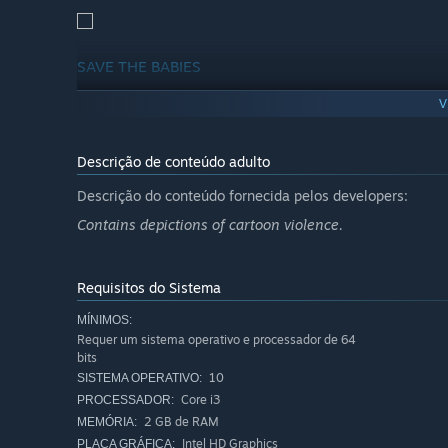
SAVE THE BABIES
V
It’s no secret the NWO REPTILES are after our children.
these MONSTERS!
Descrição de conteúdo adulto
Descrição do conteúdo fornecida pelos developers:
“They’re turning the friggin frogs gay!”
Contains depictions of cartoon violence.
Only Alex Jones can stop this madness and restore balanc
Requisitos do Sistema
MÍNIMOS:
Requer um sistema operativo e processador de 64
bits
10
SISTEMA OPERATIVO:
Core i3
PROCESSADOR:
2 GB de RAM
MEMÓRIA:
Intel HD Graphics
PLACA GRÁFICA: