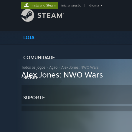
Instalar o Steam
iniciar sessão
|
Idioma
LOJA
COMUNIDADE
Todos os jogos
>
Ação
>
Alex Jones: NWO Wars
Alex Jones: NWO Wars
SOBRE
SUPORTE