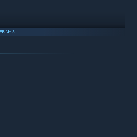
ER MAIS
 Play NWO Wars now to help save these innocent victims from
e in the Brain Force!