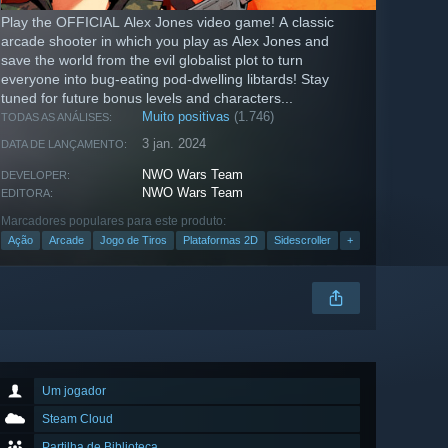
Play the OFFICIAL Alex Jones video game! A classic
arcade shooter in which you play as Alex Jones and
save the world from the evil globalist plot to turn
everyone into bug-eating pod-dwelling libtards! Stay
tuned for future bonus levels and characters...
Muito positivas
(1.746)
TODAS AS ANÁLISES:
3 jan. 2024
DATA DE LANÇAMENTO:
NWO Wars Team
DEVELOPER:
NWO Wars Team
EDITORA:
Marcadores populares para este produto:
Ação
Arcade
Jogo de Tiros
Plataformas 2D
Sidescroller
+
Um jogador
Steam Cloud
Partilha de Biblioteca