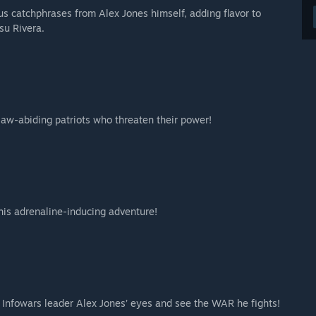
us catchphrases from Alex Jones himself, adding flavor to
su Rivera.
law-abiding patriots who threaten their power!
is adrenaline-inducing adventure!
gh Infowars leader Alex Jones’ eyes and see the WAR he fights!