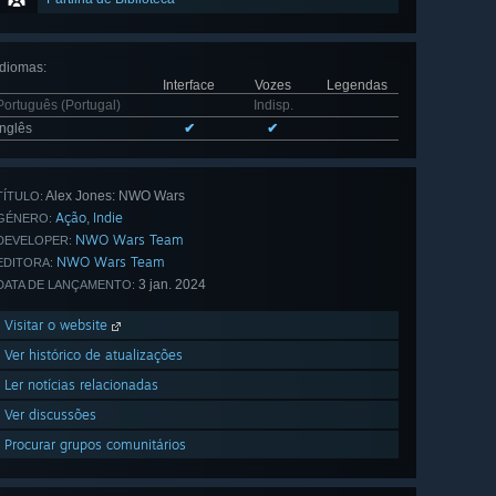
Idiomas
:
Interface
Vozes
Legendas
Português (Portugal)
Indisp.
Inglês
✔
✔
Alex Jones: NWO Wars
TÍTULO:
Ação
Indie
,
GÉNERO:
NWO Wars Team
DEVELOPER:
NWO Wars Team
EDITORA:
3 jan. 2024
DATA DE LANÇAMENTO:
Visitar o website
Ver histórico de atualizações
Ler notícias relacionadas
Ver discussões
Procurar grupos comunitários