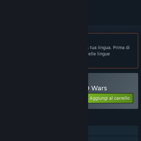
per ignorarlo.
Non disponibile in Italiano
Questo prodotto non è disponibile nella tua lingua. Prima di
effettuare l'acquisto, controlla la lista delle lingue
disponibili.
Acquista Alex Jones: NWO Wars
Aggiungi al carrello
$17.76
FUNZIONALITÀ
Giocatore singolo