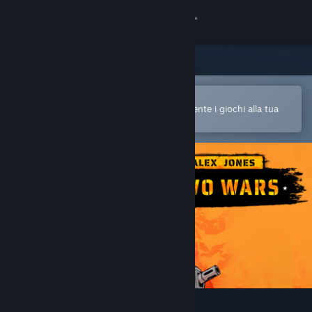
Accedi
Negozio
Comunità
Apri nell'app mobile di Steam
Per acquistare o aggiungere facilmente i giochi alla tua
Lista dei desideri
Informazioni
Assistenza
Cambia la lingua
Ottieni l'app mobile di Steam
Visualizza il sito web per desktop
Alex Jones: NWO Wars