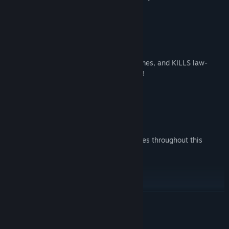
JOIN ALEX AND HIS ALLIES
Every day the deep state sues, lies, defames, and KILLS law-
abiding patriots who threaten their power!
DEFEAT BIG TECH CUCKS and MORE
And other anti-American communist bosses throughout this
adrenaline-inducing adventure!
PLAY AS ALEX!
CONTINUA
For the first time in history, experience the world through Infowars
Descrizione del contenuto per adulti
leader Alex Jones’ eyes and see the WAR he fights!