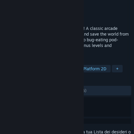
Sviluppatore
NWO Wars Team
Editore
NWO Wars Team
Rilasciato
3 gen 2024
Play the OFFICIAL Alex Jones video game! A classic arcade
shooter in which you play as Alex Jones and save the world from
the evil globalist plot to turn everyone into bug-eating pod-
dwelling libtards! Stay tuned for future bonus levels and
characters...
ETICHETTE
Azione
Arcade
Sparatutto
Platform 2D
+
RECENSIONI
DI SEMPRE:
Molto positive
(92% di 1,746)
Accedi
per aggiungere questo articolo alla tua Lista dei desideri o