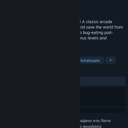
Δημιουργός
NWO Wars Team
Εκδότης
NWO Wars Team
Κυκλοφορία
3 Ιαν 2024
Play the OFFICIAL Alex Jones video game! A classic arcade
shooter in which you play as Alex Jones and save the world from
the evil globalist plot to turn everyone into bug-eating pod-
dwelling libtards! Stay tuned for future bonus levels and
characters...
ΕΤΙΚΈΤΕΣ
Δράση
Arcade
Βολών
2D πλατφόρμας
+
ΚΡΙΤΙΚΈΣ
ΌΛΕΣ:
Πολύ θετικές
(92% από 1,746)
Συνδεθείτε
για να προσθέσετε αυτό το αντικείμενο στη Λίστα
Επιθυμιών σας, να το ακολουθήσετε ή να το αγνοήσετε