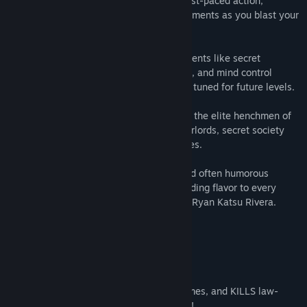
Classic Run-and-Gun Gameplay
: Enjoy fast-paced action,
intricate animations, and detailed environments as you blast your
way through waves of enemies.
Unique Levels
: Battle in various environments like secret
underground bases, globalist conferences, and mind control
facilities, all inspired by real events. Stay tuned for future levels.
Challenging Boss Fights
: Face off against the elite henchmen of
the New World Order, including lizard overlords, secret society
leaders, and genetically modified creatures.
Dynamic Voice Lines
: Featuring iconic and often humorous
catchphrases from Alex Jones himself, adding flavor to every
combat scenario. Special guest vocals by Ryan Katsu Rivera.
JOIN ALEX AND HIS ALLIES
Every day the deep state sues, lies, defames, and KILLS law-
abiding patriots who threaten their power!