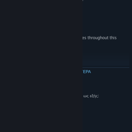
DEFEAT BIG TECH CUCKS and MORE
And other anti-American communist bosses throughout this
adrenaline-inducing adventure!
PLAY AS ALEX!
ΔΙΑΒΑΣΤΕ ΠΕΡΙΣΣΟΤΕΡΑ
For the first time in history, experience the world through Infowars
Περιγραφή περιεχομένου για ώριμο κοινό
leader Alex Jones’ eyes and see the WAR he fights!
Οι δημιουργοί περιγράφουν το περιεχόμενο ως εξής:
Contains depictions of cartoon violence.
SAVE THE BABIES
Απαιτήσεις συστήματος
It’s no secret the NWO REPTILES are after our children. Play NWO