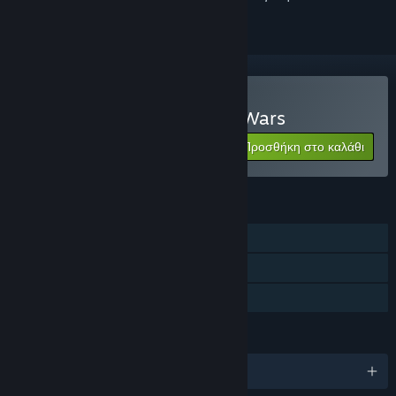
Αγορά: Alex Jones: NWO Wars
Προσθήκη στο καλάθι
$17.76
ΧΑΡΑΚΤΗΡΙΣΤΙΚΆ
Ένας παίκτης
Steam Cloud
Κοινή Χρήση
ΓΛΏΣΣΕΣ
Αγγλικά