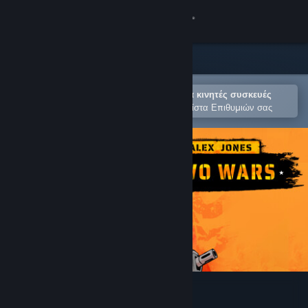
Σύνδεση
Κατάστημα
Κοινότητα
Άνοιγμα στην εφαρμογή Steam για κινητές συσκευές
Για εύκολη αγορά ή προσθήκη στη Λίστα Επιθυμιών σας
Σχετικά
Υποστήριξη
Αλλαγή γλώσσας
Αποκτήστε την εφαρμογή Steam για κινητές συσκευές
Προβολή ιστοσελίδας για υπολογιστές
Alex Jones: NWO Wars