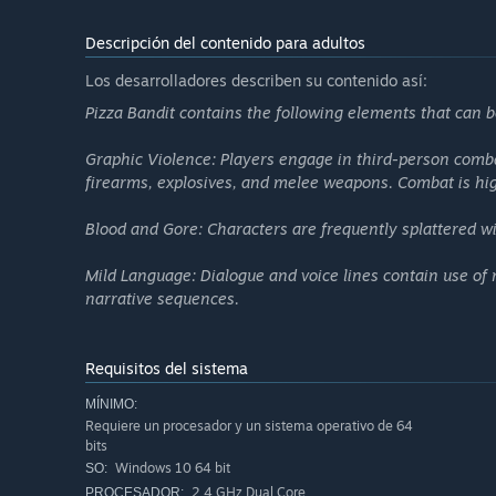
Descripción del contenido para adultos
Los desarrolladores describen su contenido así:
Pizza Bandit contains the following elements that can 
Graphic Violence: Players engage in third-person com
firearms, explosives, and melee weapons. Combat is hi
Blood and Gore: Characters are frequently splattered wi
Mild Language: Dialogue and voice lines contain use o
narrative sequences.
🔫 Loadout & Progression
Requisitos del sistema
Every mission starts with your loadout. Choose weapons,
MÍNIMO:
contracts to unlock stronger gear and new build options 
Requiere un procesador y un sistema operativo de 64
bits
Windows 10 64 bit
SO:
2.4 GHz Dual Core
PROCESADOR: