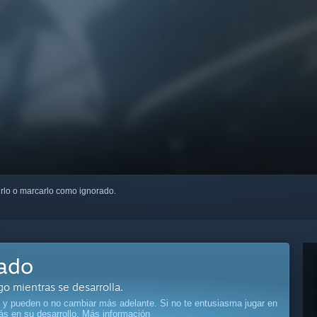
uirlo o marcarlo como ignorado.
pado
o mientras se desarrolla.
 y pueden o no cambiar más adelante. Si no te entusiasma jugar en
ás en su desarrollo.
Más información