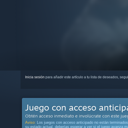
Inicia sesión
para añadir este artículo a tu lista de deseados, seg
Juego con acceso antici
Obtén acceso inmediato e involúcrate con este jueg
Aviso:
Los juegos con acceso anticipado no están terminados
su estado actual, deberías esperar a ver si el juego avanza m