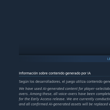
L
Información sobre contenido generado por IA
Según los desarrolladores, el juego utiliza contenido gen
🍳 Cooking Under Fire
We have used AI-generated content for player-selectab
Cooking isn't a side activity—it's a mission objective. Fa
overs. Among these, all voice-overs have been completel
under enemy pressure. Every second spent plating is a s
for the Early Access release. We are currently conduct
and all confirmed AI-generated assets will be replaced 