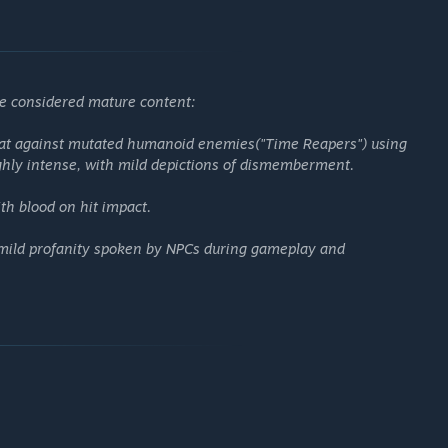
be considered mature content:
bat against mutated humanoid enemies("Time Reapers") using
ghly intense, with mild depictions of dismemberment.
th blood on hit impact.
f mild profanity spoken by NPCs during gameplay and
 gadgets, and abilities that shape how you fight. Complete
for tougher missions.