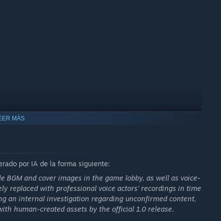
EER MÁS
erado por IA de la forma siguiente:
le BGM and cover images in the game lobby, as well as voice-
il to complete orders, and the mission fails. Prepare meals
y replaced with professional voice actors' recordings in time
econd you're exposed.
ing an internal investigation regarding unconfirmed content,
with human-created assets by the official 1.0 release.