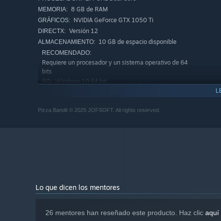
8 GB de RAM
MEMORIA:
NVIDIA GeForce GTX 1050 Ti
GRÁFICOS:
Versión 12
DIRECTX:
10 GB de espacio disponible
ALMACENAMIENTO:
RECOMENDADO:
Requiere un procesador y un sistema operativo de 64
bits
Windows 10 64 bit
SO:
L
2.4 GHz Quad Core
PROCESADOR:
8 GB de RAM
MEMORIA:
Pizza Bandit © 2025 JOFSOFT. All rights reserved.
NVIDIA GeForce GTX 1080 Ti
GRÁFICOS:
Versión 12
DIRECTX:
Conexión de banda ancha a Internet
RED:
20 GB de espacio disponible
ALMACENAMIENTO:
🍽️ Build the Dream
Between missions, invest your earnings into the pizzeria 
space, and turn an empty shop into something worth fight
Lo que dicen los mentores
26 mentores han reseñado este producto. Haz clic
aquí