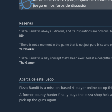
your team additional buffs. A decent amount of achiev
juego en los foros de discusión.
¿El precio del juego será diferente durante y después 
«The game's price will gradually rise as we introduce
Purchasing early gives you a front-row seat to its dev
Reseñas
¿Cómo tienes planeado involucrar a la comunidad en t
“Pizza Bandit is always ludicrous, and its inspirations are obvious, bu
«We value every piece of feedback from our players o
IGN
existing elements of Pizza Bandit, like weapons, enemi
equally interested in your ideas for the game's futur
“There is not a moment in the game that is not just pure bliss and 
Pizza Bandit, and we're excited to continue this collab
YardBarker
“Pizza Bandit is a silly concept that’s been executed at a delightfully
The Gamer
Acerca de este juego
Pizza Bandit is a mission-based 4-player online co-op th
A former bounty hunter finally buys the pizza shop he's a
pick up the guns again.