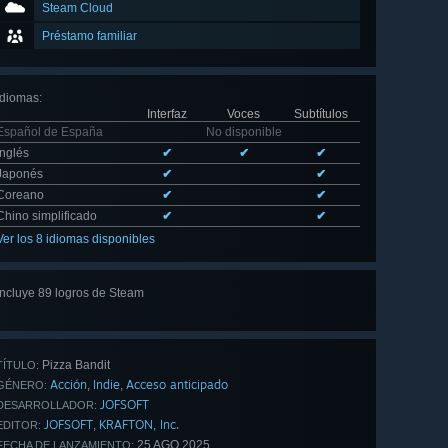
Steam Cloud
Préstamo familiar
Idiomas
:
Interfaz
Voces
Subtítulos
Español de España
No disponible
Inglés
✔
✔
✔
Japonés
✔
✔
Coreano
✔
✔
Chino simplificado
✔
✔
Ver los 8 idiomas disponibles
Incluye 89 logros de Steam
Ver
los 89
Pizza Bandit
TÍTULO:
Acción
Indie
Acceso anticipado
,
,
GÉNERO:
JOFSOFT
DESARROLLADOR:
JOFSOFT
KRAFTON, Inc.
,
EDITOR:
25 AGO 2025
FECHA DE LANZAMIENTO: