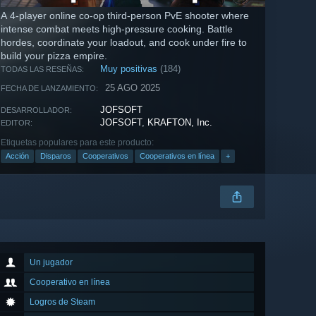
A 4-player online co-op third-person PvE shooter where
intense combat meets high-pressure cooking. Battle
hordes, coordinate your loadout, and cook under fire to
build your pizza empire.
Muy positivas
(184)
TODAS LAS RESEÑAS:
25 AGO 2025
FECHA DE LANZAMIENTO:
JOFSOFT
DESARROLLADOR:
JOFSOFT
,
KRAFTON, Inc.
EDITOR:
Etiquetas populares para este producto:
Acción
Disparos
Cooperativos
Cooperativos en línea
+
Un jugador
Cooperativo en línea
Logros de Steam