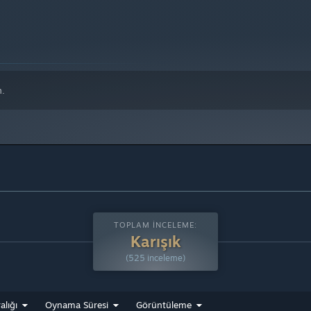
n.
i
TOPLAM İNCELEME:
Karışık
(525 inceleme)
alığı
Oynama Süresi
Görüntüleme