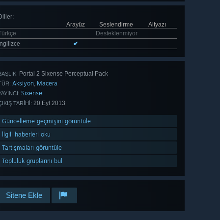
Diller
:
Arayüz
Seslendirme
Altyazı
Türkçe
Desteklenmiyor
İngilizce
✔
Portal 2 Sixense Perceptual Pack
BAŞLIK:
Aksiyon
Macera
,
TÜR:
Sixense
YAYINCI:
20 Eyl 2013
ÇIKIŞ TARIHI:
Güncelleme geçmişini görüntüle
İlgili haberleri oku
Tartışmaları görüntüle
Topluluk gruplarını bul
Sitene Ekle