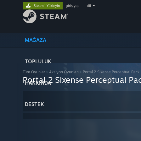
Steam'i Yükleyin
giriş yap
|
dil
MAĞAZA
TOPLULUK
Tüm Oyunlar
>
Aksiyon Oyunları
>
Portal 2 Sixense Perceptual Pack
Portal 2 Sixense Perceptual Pa
HAKKINDA
DESTEK