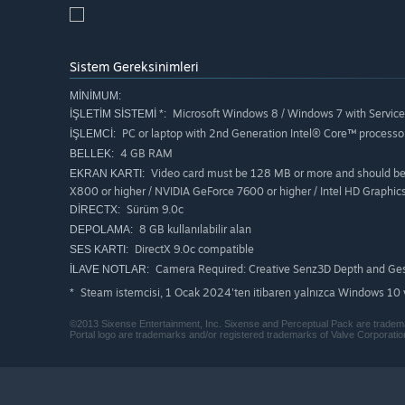
Sistem Gereksinimleri
MINIMUM:
Microsoft Windows 8 / Windows 7 with Service 
İŞLETIM SISTEMI *:
PC or laptop with 2nd Generation Intel® Core™ processor
İŞLEMCI:
4 GB RAM
BELLEK:
Video card must be 128 MB or more and should be a
EKRAN KARTI:
X800 or higher / NVIDIA GeForce 7600 or higher / Intel HD Graphic
Sürüm 9.0c
DIRECTX:
8 GB kullanılabilir alan
DEPOLAMA:
DirectX 9.0c compatible
SES KARTI:
Camera Required: Creative Senz3D Depth and Ge
İLAVE NOTLAR:
Steam istemcisi, 1 Ocak 2024'ten itibaren yalnızca Windows 10 v
*
©2013 Sixense Entertainment, Inc. Sixense and Perceptual Pack are trademar
Portal logo are trademarks and/or registered trademarks of Valve Corporation