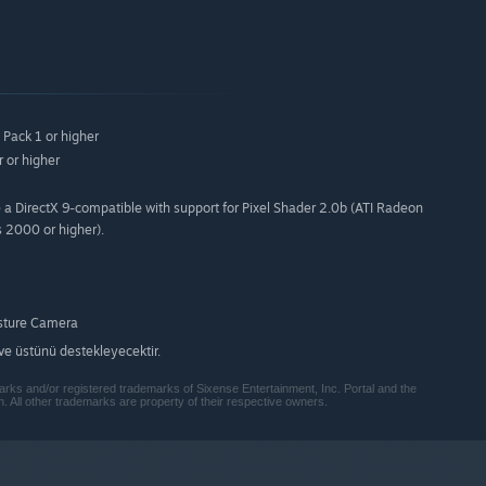
Pack 1 or higher
 or higher
 DirectX 9-compatible with support for Pixel Shader 2.0b (ATI Radeon
s 2000 or higher).
sture Camera
e üstünü destekleyecektir.
ks and/or registered trademarks of Sixense Entertainment, Inc. Portal and the
. All other trademarks are property of their respective owners.