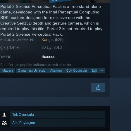
Portal 2 Sixense Perceptual Pack is a free stand-alone
game, developed with the Intel Perceptual Computing
SDK, custom-designed for exclusive use with the
Creative Senz3D depth and gesture camera, which is
required to play this title. Portal 2 is not required to play
Portal 2 Sixense Perceptual Pack.
Karışık
(525)
BÜTÜN İNCELEMELER:
20 Eyl 2013
ÇIKIŞ TARIHI:
Sixense
YAYINCI:
Bu ürün için popüler kullanıcı tanımlı etiketler:
Macera
Oynaması Ücretsiz
Aksiyon
Çok Oyunculu
Eşli
+
Tek Oyunculu
Aile Paylaşımı