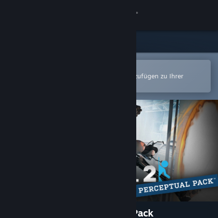
Anmelden
Shop
Community
In der Steam-Mobile-App öffnen
Zum einfachen Kauf oder zum Hinzufügen zu Ihrer
Wunschliste.
Info
Support
Sprache ändern
Steam-Mobile-App herunterladen
Desktopversion anzeigen
Portal 2 Sixense Perceptual Pack