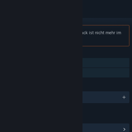
Hinweis:
Portal 2 Sixense Perceptual Pack ist nicht mehr im
Steam-Shop verfügbar.
FUNKTIONEN
Einzelspieler
Familienbibliothek
SPRACHEN
Englisch
LINKS & INFOS
Communityhub anzeigen