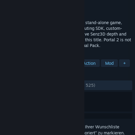
Publisher
Sixense
Veröffentlichung
20. Sep. 2013
Portal 2 Sixense Perceptual Pack is a free stand-alone game,
developed with the Intel Perceptual Computing SDK, custom-
designed for exclusive use with the Creative Senz3D depth and
gesture camera, which is required to play this title. Portal 2 is not
required to play Portal 2 Sixense Perceptual Pack.
TAGS
Abenteuer
Kostenlos spielbar
Action
Mod
+
REZENSIONEN
KEIN ZEITLIMIT:
Ausgeglichen
(57 % von 525)
Melden Sie sich an
, um dieses Produkt zu Ihrer Wunschliste
hinzuzufügen, zu abonnieren oder als „Ignoriert“ zu markieren.