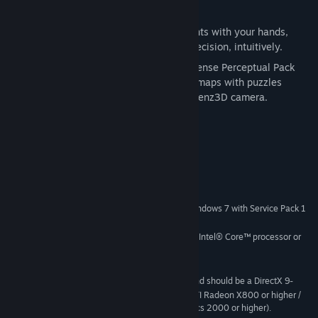
motion control using their hands.
One to One: Reach into the environments with your hands,
place cubes and redirect lasers with precision, intuitively.
7 new exclusive maps: The Portal 2 Sixense Perceptual Pack
includes a set of custom single-player maps with puzzles
specifically designed for the Creative Senz3D camera.
Systemanforderungen
MINDESTANFORDERUNGEN:
Microsoft Windows 8 / Windows 7 with Service Pack 1
BETRIEBSSYSTEM *:
or higher
PC or laptop with 2nd Generation Intel® Core™ processor or
PROZESSOR:
higher
4 GB RAM
ARBEITSSPEICHER:
Video card must be 128 MB or more and should be a DirectX 9-
GRAFIK:
compatible with support for Pixel Shader 2.0b (ATI Radeon X800 or higher /
NVIDIA GeForce 7600 or higher / Intel HD Graphics 2000 or higher).